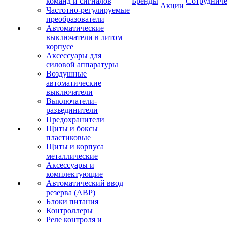
команд и сигналов
Бренды
Сотрудниче
Акции
Частотно-регулируемые
преобразователи
Автоматические
выключатели в литом
корпусе
Аксессуары для
силовой аппаратуры
Воздушные
автоматические
выключатели
Выключатели-
разъединители
Предохранители
Щиты и боксы
пластиковые
Щиты и корпуса
металлические
Аксессуары и
комплектующие
Автоматический ввод
резерва (АВР)
Блоки питания
Контроллеры
Реле контроля и