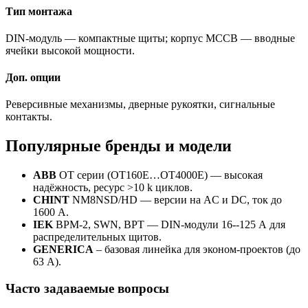
Тип монтажа
DIN-модуль — компактные щиты; корпус MCCB — вводные
ячейки высокой мощности.
Доп. опции
Реверсивные механизмы, дверные рукоятки, сигнальные
контакты.
Популярные бренды и модели
ABB
OT серии (OT160E…OT4000E) — высокая
надёжность, ресурс >10 k циклов.
CHINT
NM8NSD/HD — версии на AC и DC, ток до
1600 А.
IEK
ВРМ-2, SWN, ВРТ — DIN-модули 16--125 А для
распределительных щитов.
GENERICA
– базовая линейка для эконом-проектов (до
63 А).
Часто задаваемые вопросы