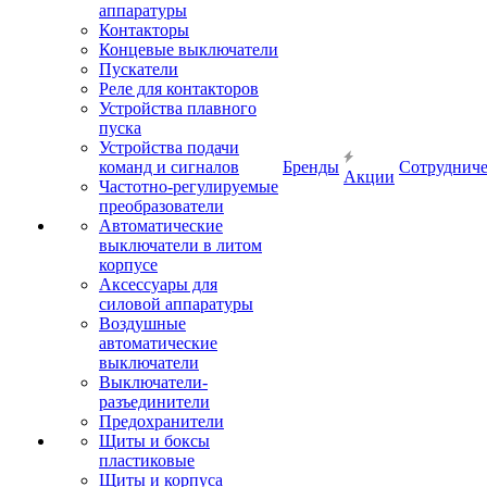
аппаратуры
Контакторы
Концевые выключатели
Пускатели
Реле для контакторов
Устройства плавного
пуска
Устройства подачи
команд и сигналов
Бренды
Сотрудниче
Акции
Частотно-регулируемые
преобразователи
Автоматические
выключатели в литом
корпусе
Аксессуары для
силовой аппаратуры
Воздушные
автоматические
выключатели
Выключатели-
разъединители
Предохранители
Щиты и боксы
пластиковые
Щиты и корпуса