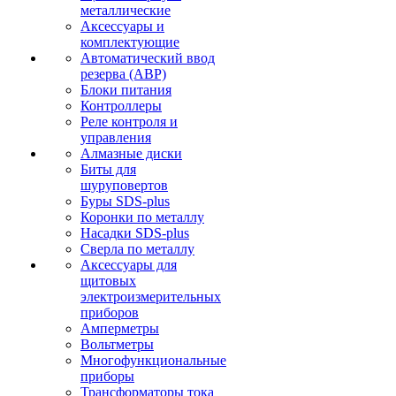
металлические
Аксессуары и
комплектующие
Автоматический ввод
резерва (АВР)
Блоки питания
Контроллеры
Реле контроля и
управления
Алмазные диски
Биты для
шуруповертов
Буры SDS-plus
Коронки по металлу
Насадки SDS-plus
Сверла по металлу
Аксессуары для
щитовых
электроизмерительных
приборов
Амперметры
Вольтметры
Многофункциональные
приборы
Трансформаторы тока