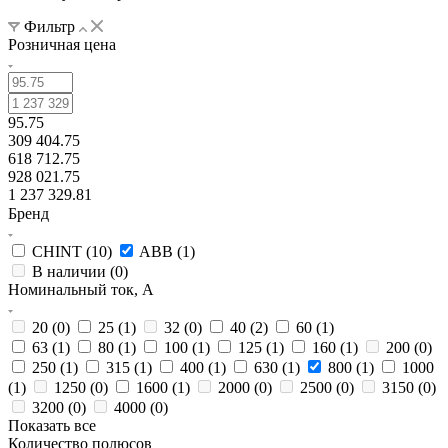
Фильтр
Розничная цена
95.75
309 404.75
618 712.75
928 021.75
1 237 329.81
Бренд
CHINT (
10
)
ABB (
1
)
В наличии (
0
)
Номинальный ток, А
20 (
0
)
25 (
1
)
32 (
0
)
40 (
2
)
60 (
1
)
63 (
1
)
80 (
1
)
100 (
1
)
125 (
1
)
160 (
1
)
200 (
0
)
250 (
1
)
315 (
1
)
400 (
1
)
630 (
1
)
800 (
1
)
1000
(
1
)
1250 (
0
)
1600 (
1
)
2000 (
0
)
2500 (
0
)
3150 (
0
)
3200 (
0
)
4000 (
0
)
Показать все
Количество полюсов