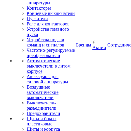
аппаратуры
Контакторы
Концевые выключатели
Пускатели
Реле для контакторов
Устройства плавного
пуска
Устройства подачи
команд и сигналов
Бренды
Сотрудниче
Акции
Частотно-регулируемые
преобразователи
Автоматические
выключатели в литом
корпусе
Аксессуары для
силовой аппаратуры
Воздушные
автоматические
выключатели
Выключатели-
разъединители
Предохранители
Щиты и боксы
пластиковые
Щиты и корпуса