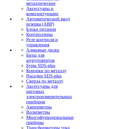
металлические
Аксессуары и
комплектующие
Автоматический ввод
резерва (АВР)
Блоки питания
Контроллеры
Реле контроля и
управления
Алмазные диски
Биты для
шуруповертов
Буры SDS-plus
Коронки по металлу
Насадки SDS-plus
Сверла по металлу
Аксессуары для
щитовых
электроизмерительных
приборов
Амперметры
Вольтметры
Многофункциональные
приборы
Трансформаторы тока