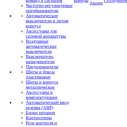
команд и сигналов
Бренды
Сотрудниче
Акции
Частотно-регулируемые
преобразователи
Автоматические
выключатели в литом
корпусе
Аксессуары для
силовой аппаратуры
Воздушные
автоматические
выключатели
Выключатели-
разъединители
Предохранители
Щиты и боксы
пластиковые
Щиты и корпуса
металлические
Аксессуары и
комплектующие
Автоматический ввод
резерва (АВР)
Блоки питания
Контроллеры
Реле контроля и