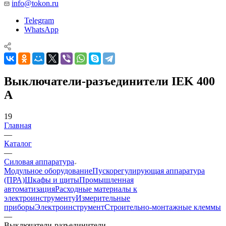
info@tokon.ru
Telegram
WhatsApp
Выключатели-разъединители IEK 400
A
19
Главная
—
Каталог
—
Силовая аппаратура
Модульное оборудование
Пускорегулирующая аппаратура
(ПРА)
Шкафы и щиты
Промышленная
автоматизация
Расходные материалы к
электроинструменту
Измерительные
приборы
Электроинструмент
Строительно-монтажные клеммы
—
Выключатели-разъединители