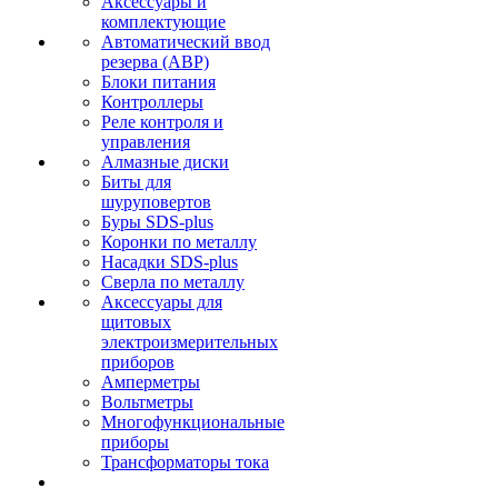
Аксессуары и
комплектующие
Автоматический ввод
резерва (АВР)
Блоки питания
Контроллеры
Реле контроля и
управления
Алмазные диски
Биты для
шуруповертов
Буры SDS-plus
Коронки по металлу
Насадки SDS-plus
Сверла по металлу
Аксессуары для
щитовых
электроизмерительных
приборов
Амперметры
Вольтметры
Многофункциональные
приборы
Трансформаторы тока