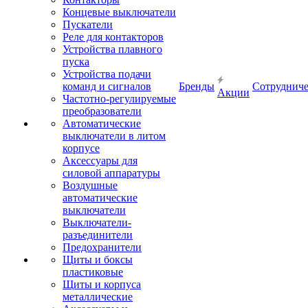
Концевые выключатели
Пускатели
Реле для контакторов
Устройства плавного
пуска
Устройства подачи
команд и сигналов
Бренды
Сотрудниче
Акции
Частотно-регулируемые
преобразователи
Автоматические
выключатели в литом
корпусе
Аксессуары для
силовой аппаратуры
Воздушные
автоматические
выключатели
Выключатели-
разъединители
Предохранители
Щиты и боксы
пластиковые
Щиты и корпуса
металлические