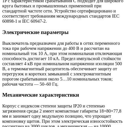
1P с характеристикой срабатывания C подходит для широкого
круга бытовых и промышленных применений при
стандартной частоте сети. Устройство сертифицировано и
соответствует требованиям международных стандартов IEC
60898‑1 и IEC 60947‑2.
Электрические параметры
Выключатель предназначен для работы в сетях переменного
тока при рабочем напряжении до 400 В и рассчитан на
номинальный ток 10 А, при этом номинальная отключающая
способность достигает 10 кА. Предел импульсной стойкости
составляет 4 кВ при номинальном напряжении изоляции 500
В, а термомагнитный расцепитель обеспечивает защиту от
перегрузок и коротких замыканий с электромагнитным
порогом срабатывания около 5…10 номинальных токов;
рабочая частота — 50–60 Гц.
Механические характеристики
Корпус с индексом степени защиты IP20 и степенью
загрязнения среды 2 имеет компактные габариты 18×80×77,8
мм и занимает одну модульную позицию, что упрощает
компоновку щитов. При этом электрическая износостойкость
рассчитана на 3000 циклов, а механическая — на 10000