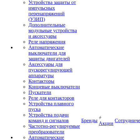
Устройства защиты от
импульсных
перенапряжений
(УЗИП)
Дополнительные
модульные устройства
и аксессуары
Реле напряжения
Автоматические
выключатели для
защиты двигателей
Аксессуары для
пускорегулирующей
аппаратуры
Контакторы
Концевые выключатели
Пускатели
Реле для контакторов
Устройства плавного
пуска
Устройства подачи
команд и сигналов
Бренды
Сотрудниче
Акции
Частотно-регулируемые
преобразователи
Автоматические