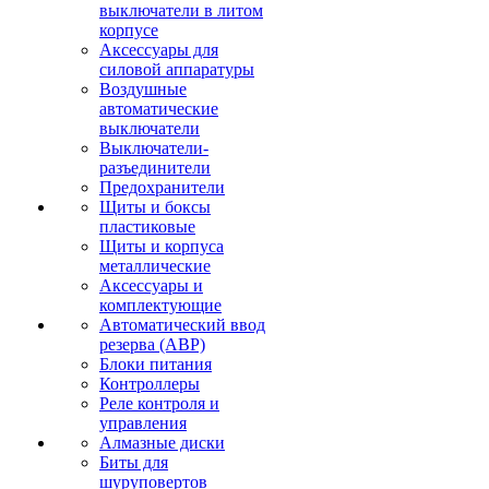
выключатели в литом
корпусе
Аксессуары для
силовой аппаратуры
Воздушные
автоматические
выключатели
Выключатели-
разъединители
Предохранители
Щиты и боксы
пластиковые
Щиты и корпуса
металлические
Аксессуары и
комплектующие
Автоматический ввод
резерва (АВР)
Блоки питания
Контроллеры
Реле контроля и
управления
Алмазные диски
Биты для
шуруповертов