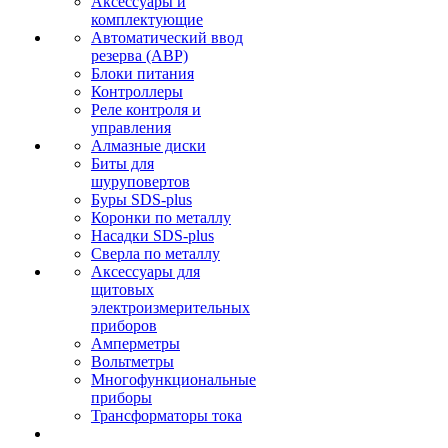
Аксессуары и
комплектующие
Автоматический ввод
резерва (АВР)
Блоки питания
Контроллеры
Реле контроля и
управления
Алмазные диски
Биты для
шуруповертов
Буры SDS-plus
Коронки по металлу
Насадки SDS-plus
Сверла по металлу
Аксессуары для
щитовых
электроизмерительных
приборов
Амперметры
Вольтметры
Многофункциональные
приборы
Трансформаторы тока