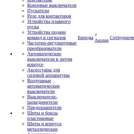
Концевые выключатели
Пускатели
Реле для контакторов
Устройства плавного
пуска
Устройства подачи
команд и сигналов
Бренды
Сотрудниче
Акции
Частотно-регулируемые
преобразователи
Автоматические
выключатели в литом
корпусе
Аксессуары для
силовой аппаратуры
Воздушные
автоматические
выключатели
Выключатели-
разъединители
Предохранители
Щиты и боксы
пластиковые
Щиты и корпуса
металлические