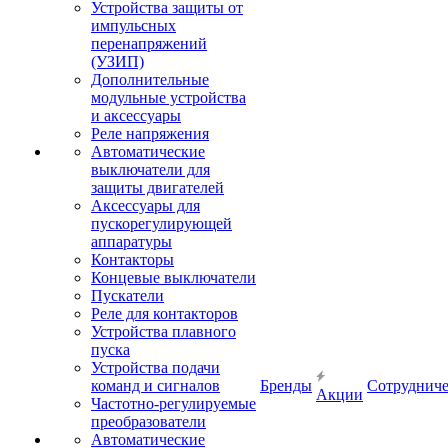
Устройства защиты от
импульсных
перенапряжений
(УЗИП)
Дополнительные
модульные устройства
и аксессуары
Реле напряжения
Автоматические
выключатели для
защиты двигателей
Аксессуары для
пускорегулирующей
аппаратуры
Контакторы
Концевые выключатели
Пускатели
Реле для контакторов
Устройства плавного
пуска
Устройства подачи
команд и сигналов
Бренды
Сотрудниче
Акции
Частотно-регулируемые
преобразователи
Автоматические