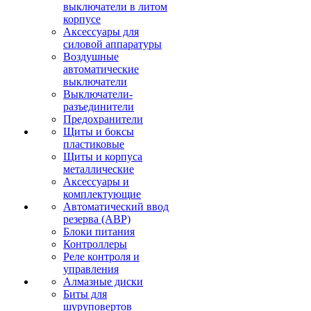
выключатели в литом
корпусе
Аксессуары для
силовой аппаратуры
Воздушные
автоматические
выключатели
Выключатели-
разъединители
Предохранители
Щиты и боксы
пластиковые
Щиты и корпуса
металлические
Аксессуары и
комплектующие
Автоматический ввод
резерва (АВР)
Блоки питания
Контроллеры
Реле контроля и
управления
Алмазные диски
Биты для
шуруповертов