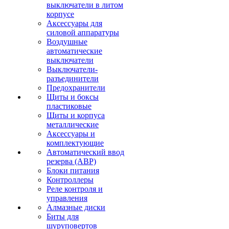
выключатели в литом
корпусе
Аксессуары для
силовой аппаратуры
Воздушные
автоматические
выключатели
Выключатели-
разъединители
Предохранители
Щиты и боксы
пластиковые
Щиты и корпуса
металлические
Аксессуары и
комплектующие
Автоматический ввод
резерва (АВР)
Блоки питания
Контроллеры
Реле контроля и
управления
Алмазные диски
Биты для
шуруповертов