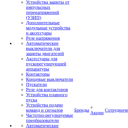
Устройства защиты от
импульсных
перенапряжений
(УЗИП)
Дополнительные
модульные устройства
и аксессуары
Реле напряжения
Автоматические
выключатели для
защиты двигателей
Аксессуары для
пускорегулирующей
аппаратуры
Контакторы
Концевые выключатели
Пускатели
Реле для контакторов
Устройства плавного
пуска
Устройства подачи
команд и сигналов
Бренды
Сотрудниче
Акции
Частотно-регулируемые
преобразователи
Автоматические