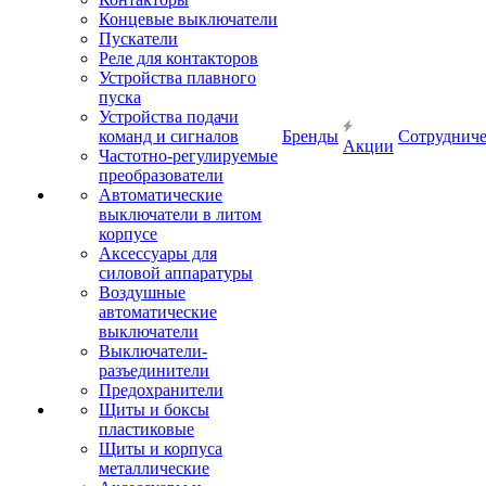
Концевые выключатели
Пускатели
Реле для контакторов
Устройства плавного
пуска
Устройства подачи
команд и сигналов
Бренды
Сотрудниче
Акции
Частотно-регулируемые
преобразователи
Автоматические
выключатели в литом
корпусе
Аксессуары для
силовой аппаратуры
Воздушные
автоматические
выключатели
Выключатели-
разъединители
Предохранители
Щиты и боксы
пластиковые
Щиты и корпуса
металлические