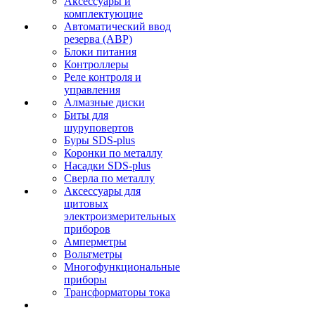
Аксессуары и
комплектующие
Автоматический ввод
резерва (АВР)
Блоки питания
Контроллеры
Реле контроля и
управления
Алмазные диски
Биты для
шуруповертов
Буры SDS-plus
Коронки по металлу
Насадки SDS-plus
Сверла по металлу
Аксессуары для
щитовых
электроизмерительных
приборов
Амперметры
Вольтметры
Многофункциональные
приборы
Трансформаторы тока