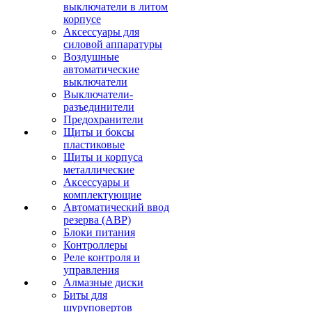
выключатели в литом
корпусе
Аксессуары для
силовой аппаратуры
Воздушные
автоматические
выключатели
Выключатели-
разъединители
Предохранители
Щиты и боксы
пластиковые
Щиты и корпуса
металлические
Аксессуары и
комплектующие
Автоматический ввод
резерва (АВР)
Блоки питания
Контроллеры
Реле контроля и
управления
Алмазные диски
Биты для
шуруповертов