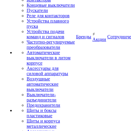
Концевые выключатели
Пускатели
Реле для контакторов
Устройства плавного
пуска
Устройства подачи
команд и сигналов
Бренды
Сотрудниче
Акции
Частотно-регулируемые
преобразователи
Автоматические
выключатели в литом
корпусе
Аксессуары для
силовой аппаратуры
Воздушные
автоматические
выключатели
Выключатели-
разъединители
Предохранители
Щиты и боксы
пластиковые
Щиты и корпуса
металлические