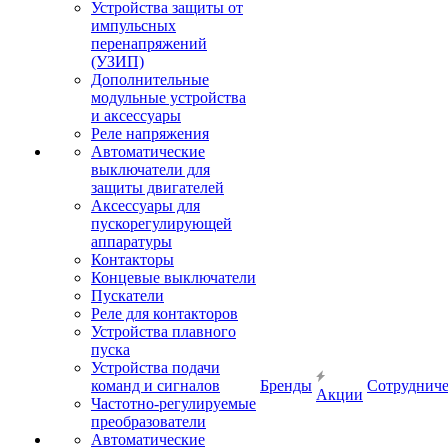
Устройства защиты от
импульсных
перенапряжений
(УЗИП)
Дополнительные
модульные устройства
и аксессуары
Реле напряжения
Автоматические
выключатели для
защиты двигателей
Аксессуары для
пускорегулирующей
аппаратуры
Контакторы
Концевые выключатели
Пускатели
Реле для контакторов
Устройства плавного
пуска
Устройства подачи
команд и сигналов
Бренды
Сотрудниче
Акции
Частотно-регулируемые
преобразователи
Автоматические