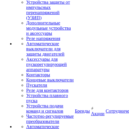
Устройства защиты от
импульсных
перенапряжений
(УЗИП)
Дополнительные
модульные устройства
и аксессуары
Реле напряжения
Автоматические
выключатели для
защиты двигателей
Аксессуары для
пускорегулирующей
аппаратуры
Контакторы
Концевые выключатели
Пускатели
Реле для контакторов
Устройства плавного
пуска
Устройства подачи
команд и сигналов
Бренды
Сотрудниче
Акции
Частотно-регулируемые
преобразователи
Автоматические