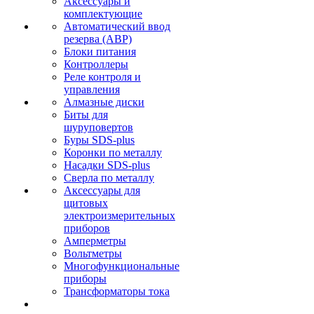
Аксессуары и
комплектующие
Автоматический ввод
резерва (АВР)
Блоки питания
Контроллеры
Реле контроля и
управления
Алмазные диски
Биты для
шуруповертов
Буры SDS-plus
Коронки по металлу
Насадки SDS-plus
Сверла по металлу
Аксессуары для
щитовых
электроизмерительных
приборов
Амперметры
Вольтметры
Многофункциональные
приборы
Трансформаторы тока