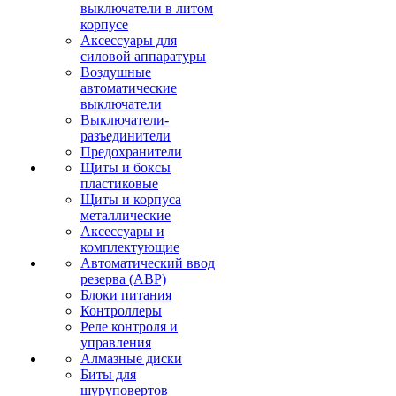
выключатели в литом
корпусе
Аксессуары для
силовой аппаратуры
Воздушные
автоматические
выключатели
Выключатели-
разъединители
Предохранители
Щиты и боксы
пластиковые
Щиты и корпуса
металлические
Аксессуары и
комплектующие
Автоматический ввод
резерва (АВР)
Блоки питания
Контроллеры
Реле контроля и
управления
Алмазные диски
Биты для
шуруповертов