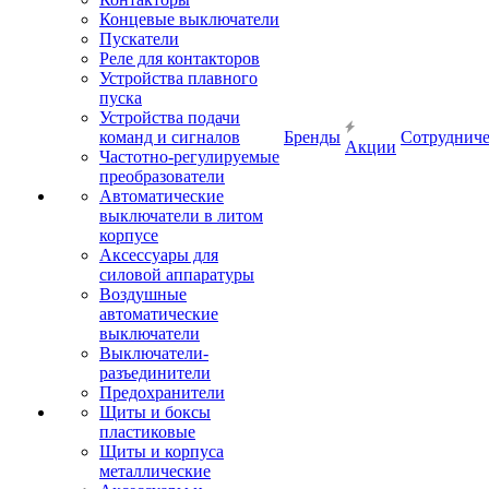
Концевые выключатели
Пускатели
Реле для контакторов
Устройства плавного
пуска
Устройства подачи
команд и сигналов
Бренды
Сотрудниче
Акции
Частотно-регулируемые
преобразователи
Автоматические
выключатели в литом
корпусе
Аксессуары для
силовой аппаратуры
Воздушные
автоматические
выключатели
Выключатели-
разъединители
Предохранители
Щиты и боксы
пластиковые
Щиты и корпуса
металлические