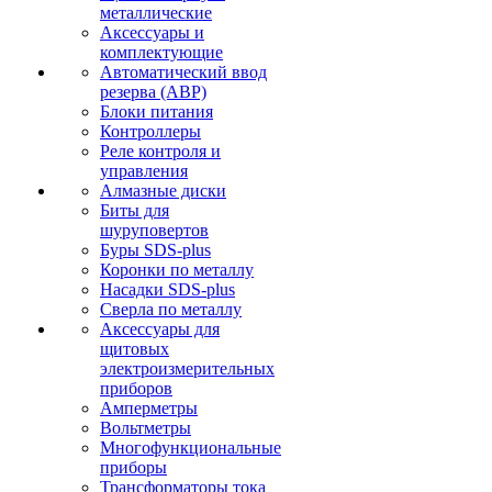
металлические
Аксессуары и
комплектующие
Автоматический ввод
резерва (АВР)
Блоки питания
Контроллеры
Реле контроля и
управления
Алмазные диски
Биты для
шуруповертов
Буры SDS-plus
Коронки по металлу
Насадки SDS-plus
Сверла по металлу
Аксессуары для
щитовых
электроизмерительных
приборов
Амперметры
Вольтметры
Многофункциональные
приборы
Трансформаторы тока