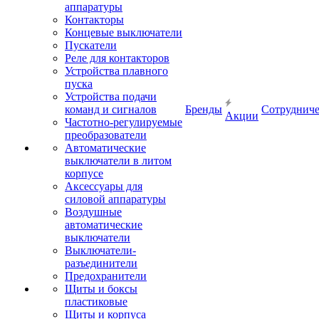
аппаратуры
Контакторы
Концевые выключатели
Пускатели
Реле для контакторов
Устройства плавного
пуска
Устройства подачи
команд и сигналов
Бренды
Сотрудниче
Акции
Частотно-регулируемые
преобразователи
Автоматические
выключатели в литом
корпусе
Аксессуары для
силовой аппаратуры
Воздушные
автоматические
выключатели
Выключатели-
разъединители
Предохранители
Щиты и боксы
пластиковые
Щиты и корпуса