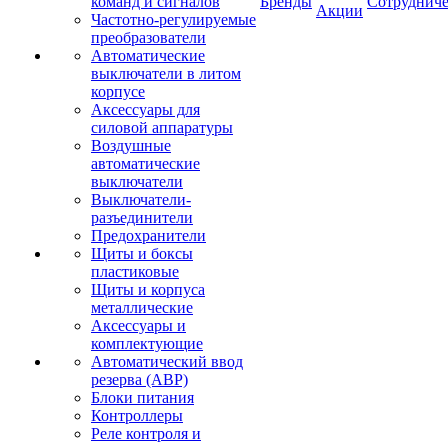
команд и сигналов
Бренды
Сотрудниче
Акции
Частотно-регулируемые
преобразователи
Автоматические
выключатели в литом
корпусе
Аксессуары для
силовой аппаратуры
Воздушные
автоматические
выключатели
Выключатели-
разъединители
Предохранители
Щиты и боксы
пластиковые
Щиты и корпуса
металлические
Аксессуары и
комплектующие
Автоматический ввод
резерва (АВР)
Блоки питания
Контроллеры
Реле контроля и