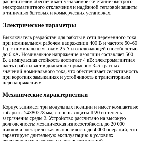
расцепителем обеспечивает узнаваемое сочетание быстрого
электромагнитного отключения и надёжной тепловой защиты
в типичных бытовых и коммерческих установках.
Электрические параметры
Выключатель разработан для работы в сети переменного тока
при номинальном рабочем напряжении 400 В и частоте 50–60
Гц, с номинальным током 25 А и отключающей способностью
до 6 кА. Номинальное напряжение изоляции составляет 500
В, а импульсная стойкость достигает 4 кВ; электромагнитная
часть срабатывает в диапазоне примерно 3–5 кратных
значений номинального тока, что обеспечивает селективность
при коротких замыканиях и устойчивость к транситорным
перенапряжениям.
Механические характеристики
Корпус занимает три модульных позиции и имеет компактные
габариты 54×80×78 мм, степень защиты IP20 и степень
загрязнения среды 2. Устройство рассчитано на высокую
долговечность: механическая износостойкость до 20 000
циклов и электрическая выносливость до 4 000 операций, что
гарантирует длительную эксплуатацию в условиях
чередующихся нагрузок и частых коммутаций.