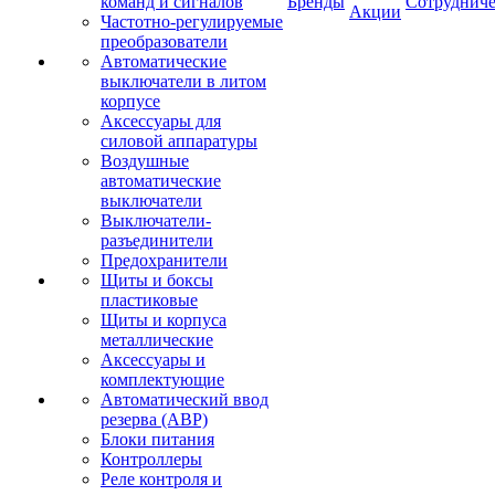
команд и сигналов
Бренды
Сотрудниче
Акции
Частотно-регулируемые
преобразователи
Автоматические
выключатели в литом
корпусе
Аксессуары для
силовой аппаратуры
Воздушные
автоматические
выключатели
Выключатели-
разъединители
Предохранители
Щиты и боксы
пластиковые
Щиты и корпуса
металлические
Аксессуары и
комплектующие
Автоматический ввод
резерва (АВР)
Блоки питания
Контроллеры
Реле контроля и