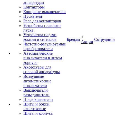
аппаратуры
Контакторы
Концевые выключатели
Пускатели
Реле для контакторов
Устройства плавного
пуска
Устройства подачи
команд и сигналов
Бренды
Сотрудниче
Акции
Частотно-регулируемые
преобразователи
Автоматические
выключатели в литом
корпусе
Аксессуары для
силовой аппаратуры
Воздушные
автоматические
выключатели
Выключатели-
разъединители
Предохранители
Щиты и боксы
пластиковые
Щиты и корпуса