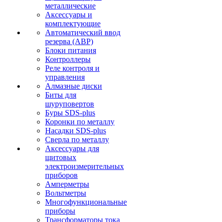
металлические
Аксессуары и
комплектующие
Автоматический ввод
резерва (АВР)
Блоки питания
Контроллеры
Реле контроля и
управления
Алмазные диски
Биты для
шуруповертов
Буры SDS-plus
Коронки по металлу
Насадки SDS-plus
Сверла по металлу
Аксессуары для
щитовых
электроизмерительных
приборов
Амперметры
Вольтметры
Многофункциональные
приборы
Трансформаторы тока