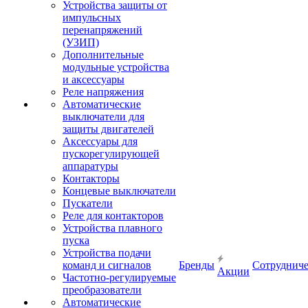
Устройства защиты от
импульсных
перенапряжений
(УЗИП)
Дополнительные
модульные устройства
и аксессуары
Реле напряжения
Автоматические
выключатели для
защиты двигателей
Аксессуары для
пускорегулирующей
аппаратуры
Контакторы
Концевые выключатели
Пускатели
Реле для контакторов
Устройства плавного
пуска
Устройства подачи
команд и сигналов
Бренды
Сотрудниче
Акции
Частотно-регулируемые
преобразователи
Автоматические