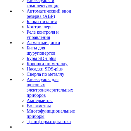
Аксессуары и
комплектующие
Автоматический ввод
резерва (АВР)
Блоки питания
Контроллеры
Реле контроля и
управления
Алмазные диски
Биты для
шуруповертов
Буры SDS-plus
Коронки по металлу
Насадки SDS-plus
Сверла по металлу
Аксессуары для
щитовых
электроизмерительных
приборов
Амперметры
Вольтметры
Многофункциональные
приборы
Трансформаторы тока