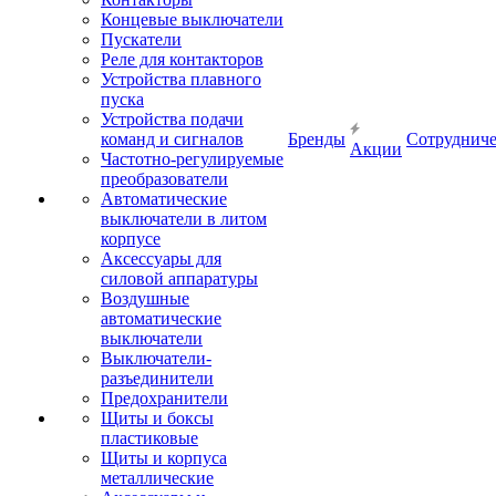
Концевые выключатели
Пускатели
Реле для контакторов
Устройства плавного
пуска
Устройства подачи
команд и сигналов
Бренды
Сотрудниче
Акции
Частотно-регулируемые
преобразователи
Автоматические
выключатели в литом
корпусе
Аксессуары для
силовой аппаратуры
Воздушные
автоматические
выключатели
Выключатели-
разъединители
Предохранители
Щиты и боксы
пластиковые
Щиты и корпуса
металлические