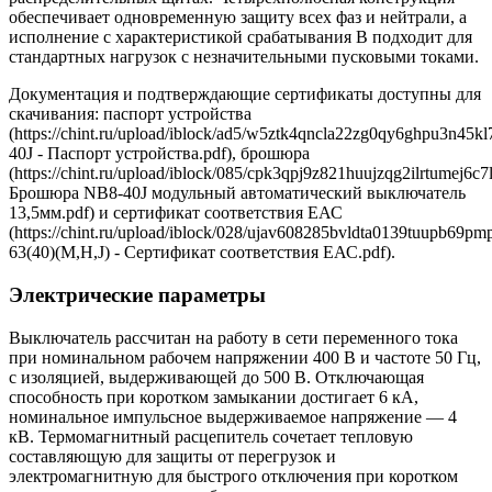
обеспечивает одновременную защиту всех фаз и нейтрали, а
исполнение с характеристикой срабатывания B подходит для
стандартных нагрузок с незначительными пусковыми токами.
Документация и подтверждающие сертификаты доступны для
скачивания: паспорт устройства
(https://chint.ru/upload/iblock/ad5/w5ztk4qncla22zg0qy6ghpu3n45k
40J - Паспорт устройства.pdf), брошюра
(https://chint.ru/upload/iblock/085/cpk3qpj9z821huujzqg2ilrtumej6c7l
Брошюра NB8-40J модульный автоматический выключатель
13,5мм.pdf) и сертификат соответствия ЕАС
(https://chint.ru/upload/iblock/028/ujav608285bvldta0139tuupb69p
63(40)(M,H,J) - Сертификат соответствия ЕАС.pdf).
Электрические параметры
Выключатель рассчитан на работу в сети переменного тока
при номинальном рабочем напряжении 400 В и частоте 50 Гц,
с изоляцией, выдерживающей до 500 В. Отключающая
способность при коротком замыкании достигает 6 кА,
номинальное импульсное выдерживаемое напряжение — 4
кВ. Термомагнитный расцепитель сочетает тепловую
составляющую для защиты от перегрузок и
электромагнитную для быстрого отключения при коротком