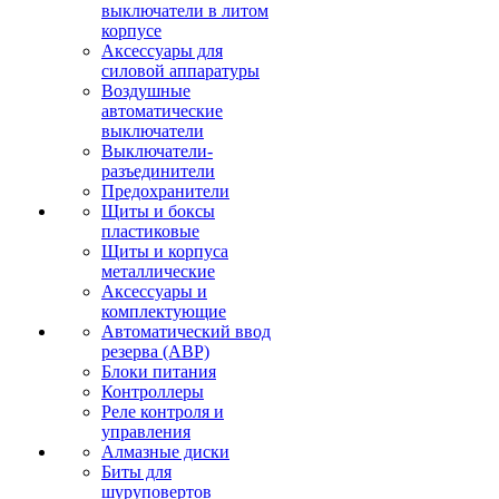
выключатели в литом
корпусе
Аксессуары для
силовой аппаратуры
Воздушные
автоматические
выключатели
Выключатели-
разъединители
Предохранители
Щиты и боксы
пластиковые
Щиты и корпуса
металлические
Аксессуары и
комплектующие
Автоматический ввод
резерва (АВР)
Блоки питания
Контроллеры
Реле контроля и
управления
Алмазные диски
Биты для
шуруповертов