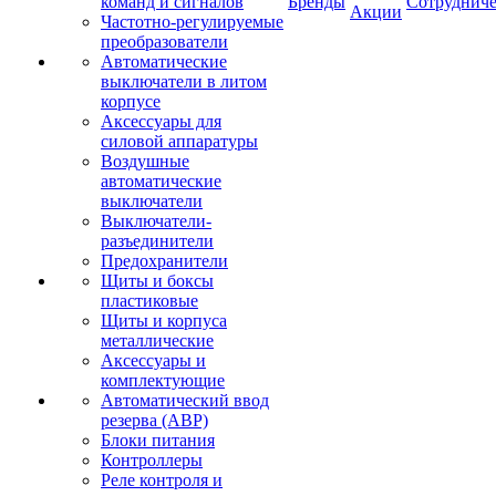
команд и сигналов
Бренды
Сотрудниче
Акции
Частотно-регулируемые
преобразователи
Автоматические
выключатели в литом
корпусе
Аксессуары для
силовой аппаратуры
Воздушные
автоматические
выключатели
Выключатели-
разъединители
Предохранители
Щиты и боксы
пластиковые
Щиты и корпуса
металлические
Аксессуары и
комплектующие
Автоматический ввод
резерва (АВР)
Блоки питания
Контроллеры
Реле контроля и