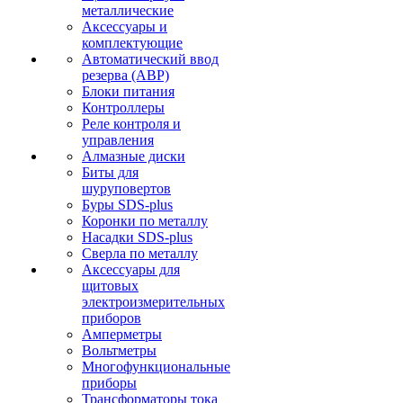
металлические
Аксессуары и
комплектующие
Автоматический ввод
резерва (АВР)
Блоки питания
Контроллеры
Реле контроля и
управления
Алмазные диски
Биты для
шуруповертов
Буры SDS-plus
Коронки по металлу
Насадки SDS-plus
Сверла по металлу
Аксессуары для
щитовых
электроизмерительных
приборов
Амперметры
Вольтметры
Многофункциональные
приборы
Трансформаторы тока