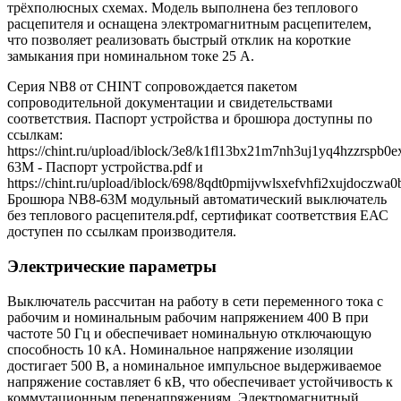
трёхполюсных схемах. Модель выполнена без теплового
расцепителя и оснащена электромагнитным расцепителем,
что позволяет реализовать быстрый отклик на короткие
замыкания при номинальном токе 25 A.
Серия NB8 от CHINT сопровождается пакетом
сопроводительной документации и свидетельствами
соответствия. Паспорт устройства и брошюра доступны по
ссылкам:
https://chint.ru/upload/iblock/3e8/k1fl13bx21m7nh3uj1yq4hzzrspb0
63M - Паспорт устройства.pdf и
https://chint.ru/upload/iblock/698/8qdt0pmijvwlsxefvhfi2xujdoczwa0
Брошюра NB8-63M модульный автоматический выключатель
без теплового расцепителя.pdf, сертификат соответствия ЕАС
доступен по ссылкам производителя.
Электрические параметры
Выключатель рассчитан на работу в сети переменного тока с
рабочим и номинальным рабочим напряжением 400 В при
частоте 50 Гц и обеспечивает номинальную отключающую
способность 10 кА. Номинальное напряжение изоляции
достигает 500 В, а номинальное импульсное выдерживаемое
напряжение составляет 6 кВ, что обеспечивает устойчивость к
коммутационным перенапряжениям. Электромагнитный