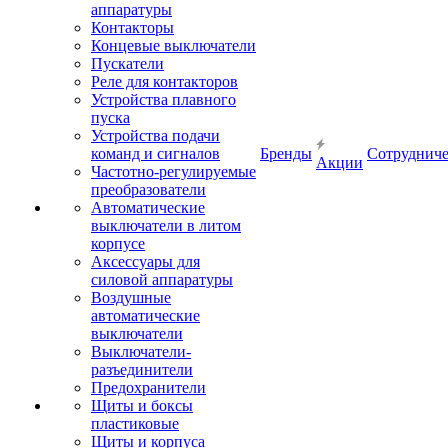
аппаратуры
Контакторы
Концевые выключатели
Пускатели
Реле для контакторов
Устройства плавного
пуска
Устройства подачи
команд и сигналов
Бренды
Сотрудниче
Акции
Частотно-регулируемые
преобразователи
Автоматические
выключатели в литом
корпусе
Аксессуары для
силовой аппаратуры
Воздушные
автоматические
выключатели
Выключатели-
разъединители
Предохранители
Щиты и боксы
пластиковые
Щиты и корпуса