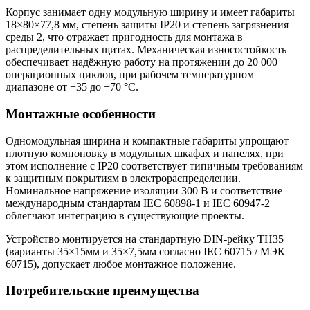
Корпус занимает одну модульную ширину и имеет габариты
18×80×77,8 мм, степень защиты IP20 и степень загрязнения
среды 2, что отражает пригодность для монтажа в
распределительных щитах. Механическая износостойкость
обеспечивает надёжную работу на протяжении до 20 000
операционных циклов, при рабочем температурном
диапазоне от −35 до +70 °C.
Монтажные особенности
Одномодульная ширина и компактные габариты упрощают
плотную компоновку в модульных шкафах и панелях, при
этом исполнение с IP20 соответствует типичным требованиям
к защитным покрытиям в электрораспределении.
Номинальное напряжение изоляции 300 В и соответствие
международным стандартам IEC 60898‑1 и IEC 60947‑2
облегчают интеграцию в существующие проекты.
Устройство монтируется на стандартную DIN-рейку ТН35
(варианты 35×15мм и 35×7,5мм согласно IEC 60715 / МЭК
60715), допускает любое монтажное положение.
Потребительские преимущества