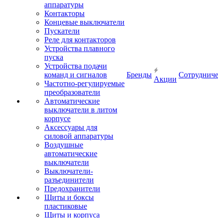
аппаратуры
Контакторы
Концевые выключатели
Пускатели
Реле для контакторов
Устройства плавного
пуска
Устройства подачи
команд и сигналов
Бренды
Сотрудниче
Акции
Частотно-регулируемые
преобразователи
Автоматические
выключатели в литом
корпусе
Аксессуары для
силовой аппаратуры
Воздушные
автоматические
выключатели
Выключатели-
разъединители
Предохранители
Щиты и боксы
пластиковые
Щиты и корпуса