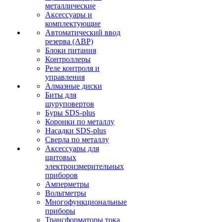
металлические
Аксессуары и
комплектующие
Автоматический ввод
резерва (АВР)
Блоки питания
Контроллеры
Реле контроля и
управления
Алмазные диски
Биты для
шуруповертов
Буры SDS-plus
Коронки по металлу
Насадки SDS-plus
Сверла по металлу
Аксессуары для
щитовых
электроизмерительных
приборов
Амперметры
Вольтметры
Многофункциональные
приборы
Трансформаторы тока