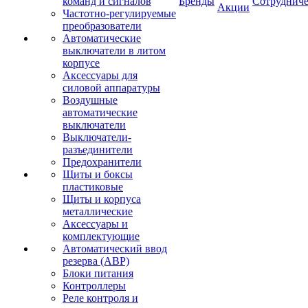
команд и сигналов
Бренды
Сотрудниче
Акции
Частотно-регулируемые
преобразователи
Автоматические
выключатели в литом
корпусе
Аксессуары для
силовой аппаратуры
Воздушные
автоматические
выключатели
Выключатели-
разъединители
Предохранители
Щиты и боксы
пластиковые
Щиты и корпуса
металлические
Аксессуары и
комплектующие
Автоматический ввод
резерва (АВР)
Блоки питания
Контроллеры
Реле контроля и