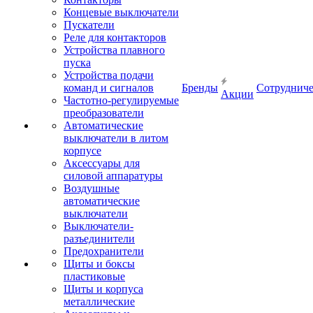
Концевые выключатели
Пускатели
Реле для контакторов
Устройства плавного
пуска
Устройства подачи
команд и сигналов
Бренды
Сотрудниче
Акции
Частотно-регулируемые
преобразователи
Автоматические
выключатели в литом
корпусе
Аксессуары для
силовой аппаратуры
Воздушные
автоматические
выключатели
Выключатели-
разъединители
Предохранители
Щиты и боксы
пластиковые
Щиты и корпуса
металлические