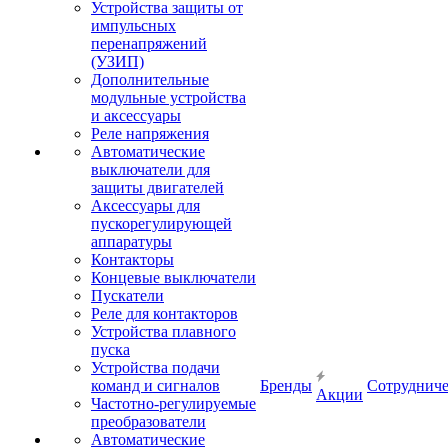
Устройства защиты от
импульсных
перенапряжений
(УЗИП)
Дополнительные
модульные устройства
и аксессуары
Реле напряжения
Автоматические
выключатели для
защиты двигателей
Аксессуары для
пускорегулирующей
аппаратуры
Контакторы
Концевые выключатели
Пускатели
Реле для контакторов
Устройства плавного
пуска
Устройства подачи
команд и сигналов
Бренды
Сотрудниче
Акции
Частотно-регулируемые
преобразователи
Автоматические