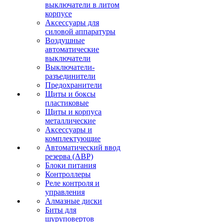
выключатели в литом
корпусе
Аксессуары для
силовой аппаратуры
Воздушные
автоматические
выключатели
Выключатели-
разъединители
Предохранители
Щиты и боксы
пластиковые
Щиты и корпуса
металлические
Аксессуары и
комплектующие
Автоматический ввод
резерва (АВР)
Блоки питания
Контроллеры
Реле контроля и
управления
Алмазные диски
Биты для
шуруповертов