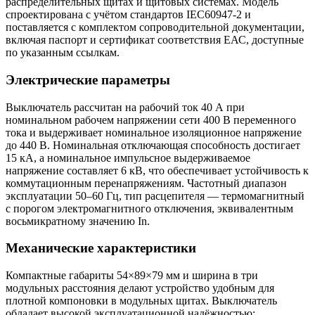
распределительных щитах и щитовых системах. Модель
спроектирована с учётом стандартов IEC60947-2 и
поставляется с комплектом сопроводительной документации,
включая паспорт и сертификат соответствия ЕАС, доступные
по указанным ссылкам.
Электрические параметры
Выключатель рассчитан на рабочий ток 40 А при
номинальном рабочем напряжении сети 400 В переменного
тока и выдерживает номинальное изоляционное напряжение
до 440 В. Номинальная отключающая способность достигает
15 кА, а номинальное импульсное выдерживаемое
напряжение составляет 6 кВ, что обеспечивает устойчивость к
коммутационным перенапряжениям. Частотный диапазон
эксплуатации 50–60 Гц, тип расцепителя — термомагнитный
с порогом электромагнитного отключения, эквивалентным
восьмикратному значению In.
Механические характеристики
Компактные габариты 54×89×79 мм и ширина в три
модульных расстояния делают устройство удобным для
плотной компоновки в модульных щитах. Выключатель
обладает высокой эксплуатационной надёжностью: