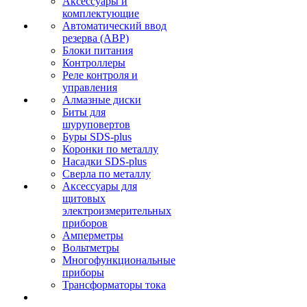
Аксессуары и
комплектующие
Автоматический ввод
резерва (АВР)
Блоки питания
Контроллеры
Реле контроля и
управления
Алмазные диски
Биты для
шуруповертов
Буры SDS-plus
Коронки по металлу
Насадки SDS-plus
Сверла по металлу
Аксессуары для
щитовых
электроизмерительных
приборов
Амперметры
Вольтметры
Многофункциональные
приборы
Трансформаторы тока