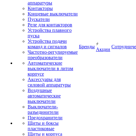
аппаратуры
Контакторы
Концевые выключатели
Пускатели
Реле для контакторов
Устройства плавного
пуска
Устройства подачи
команд и сигналов
Бренды
Сотрудниче
Акции
Частотно-регулируемые
преобразователи
Автоматические
выключатели в литом
корпусе
Аксессуары для
силовой аппаратуры
Воздушные
автоматические
выключатели
Выключатели-
разъединители
Предохранители
Щиты и боксы
пластиковые
Щиты и корпуса