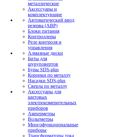
металлические
Аксессуары и
комплектующие
Автоматический ввод
резерва (АВР)
Блоки питания
Контроллеры
Реле контроля и
управления
Алмазные диски
Биты для
шуруповертов
Буры SDS-plus
Коронки по металлу
Насадки SDS-plus
Сверла по металлу
Аксессуары для
щитовых
электроизмерительных
приборов
Амперметры
Вольтметры
Многофункциональные
приборы
Трансформаторы тока