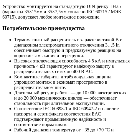
Устройство монтируется на стандартную DIN-рейку ТН35
(варианты 35×15мм и 35×7,5мм согласно IEC 60715 / МЭК
60715), допускает любое монтажное положение.
Потребительские преимущества
Термомагнитный расцепитель с характеристикой B и
диапазоном электромагнитного отключения 3…5 In
обеспечивает быструю и предсказуемую реакцию на
короткие замыкания и перегрузки.
Высокая отключающая способность 4,5 кА и импульсная
прочность 4 кВ гарантируют надёжную защиту в
распределительных сетях до 400 В AC.
Компактные габариты и трёхмодульная ширина
упрощают монтаж и экономят пространство в
распределительном щите.
Длительный ресурс работы — до 10 000 электрических
и до 20 000 механических циклов — обеспечивает
стабильность при длительной эксплуатации.
Соответствие IEC 60898-1 и IEC 60947-2 и наличие
паспорта и сертификата соответствия ЕАС
подтверждают промышленную надёжность и
соответствие нормативам.
Рабочий диапазон температур от −35 до +70 °C и