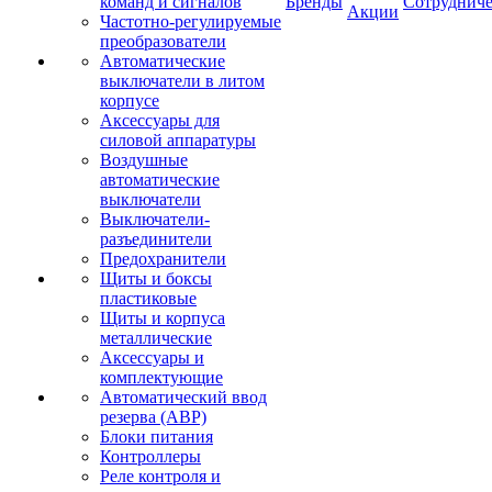
команд и сигналов
Бренды
Сотрудниче
Акции
Частотно-регулируемые
преобразователи
Автоматические
выключатели в литом
корпусе
Аксессуары для
силовой аппаратуры
Воздушные
автоматические
выключатели
Выключатели-
разъединители
Предохранители
Щиты и боксы
пластиковые
Щиты и корпуса
металлические
Аксессуары и
комплектующие
Автоматический ввод
резерва (АВР)
Блоки питания
Контроллеры
Реле контроля и