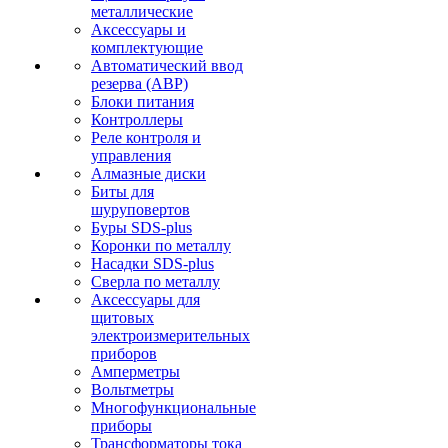
металлические
Аксессуары и
комплектующие
Автоматический ввод
резерва (АВР)
Блоки питания
Контроллеры
Реле контроля и
управления
Алмазные диски
Биты для
шуруповертов
Буры SDS-plus
Коронки по металлу
Насадки SDS-plus
Сверла по металлу
Аксессуары для
щитовых
электроизмерительных
приборов
Амперметры
Вольтметры
Многофункциональные
приборы
Трансформаторы тока