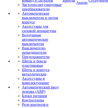
команд и сигналов
Бренды
Сотрудниче
Акции
Частотно-регулируемые
преобразователи
Автоматические
выключатели в литом
корпусе
Аксессуары для
силовой аппаратуры
Воздушные
автоматические
выключатели
Выключатели-
разъединители
Предохранители
Щиты и боксы
пластиковые
Щиты и корпуса
металлические
Аксессуары и
комплектующие
Автоматический ввод
резерва (АВР)
Блоки питания
Контроллеры
Реле контроля и