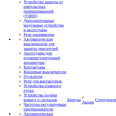
Устройства защиты от
импульсных
перенапряжений
(УЗИП)
Дополнительные
модульные устройства
и аксессуары
Реле напряжения
Автоматические
выключатели для
защиты двигателей
Аксессуары для
пускорегулирующей
аппаратуры
Контакторы
Концевые выключатели
Пускатели
Реле для контакторов
Устройства плавного
пуска
Устройства подачи
команд и сигналов
Бренды
Сотрудниче
Акции
Частотно-регулируемые
преобразователи
Автоматические