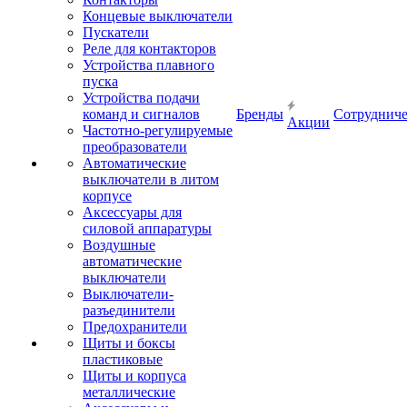
Концевые выключатели
Пускатели
Реле для контакторов
Устройства плавного
пуска
Устройства подачи
команд и сигналов
Бренды
Сотрудниче
Акции
Частотно-регулируемые
преобразователи
Автоматические
выключатели в литом
корпусе
Аксессуары для
силовой аппаратуры
Воздушные
автоматические
выключатели
Выключатели-
разъединители
Предохранители
Щиты и боксы
пластиковые
Щиты и корпуса
металлические