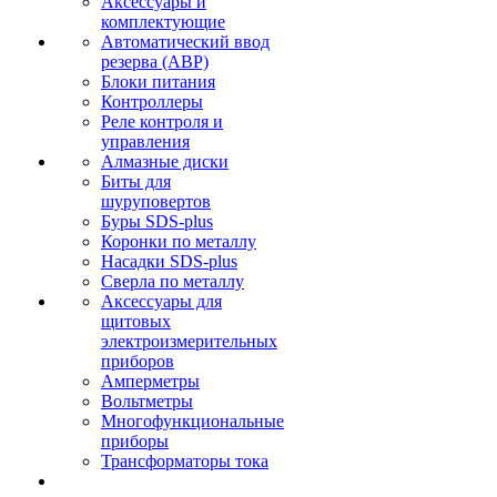
Аксессуары и
комплектующие
Автоматический ввод
резерва (АВР)
Блоки питания
Контроллеры
Реле контроля и
управления
Алмазные диски
Биты для
шуруповертов
Буры SDS-plus
Коронки по металлу
Насадки SDS-plus
Сверла по металлу
Аксессуары для
щитовых
электроизмерительных
приборов
Амперметры
Вольтметры
Многофункциональные
приборы
Трансформаторы тока