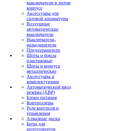
выключатели в литом
корпусе
Аксессуары для
силовой аппаратуры
Воздушные
автоматические
выключатели
Выключатели-
разъединители
Предохранители
Щиты и боксы
пластиковые
Щиты и корпуса
металлические
Аксессуары и
комплектующие
Автоматический ввод
резерва (АВР)
Блоки питания
Контроллеры
Реле контроля и
управления
Алмазные диски
Биты для
шуруповертов