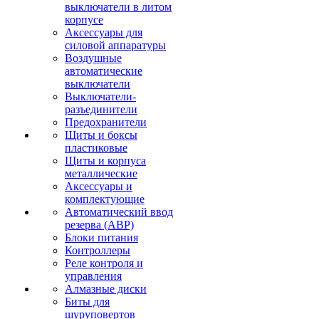
выключатели в литом
корпусе
Аксессуары для
силовой аппаратуры
Воздушные
автоматические
выключатели
Выключатели-
разъединители
Предохранители
Щиты и боксы
пластиковые
Щиты и корпуса
металлические
Аксессуары и
комплектующие
Автоматический ввод
резерва (АВР)
Блоки питания
Контроллеры
Реле контроля и
управления
Алмазные диски
Биты для
шуруповертов