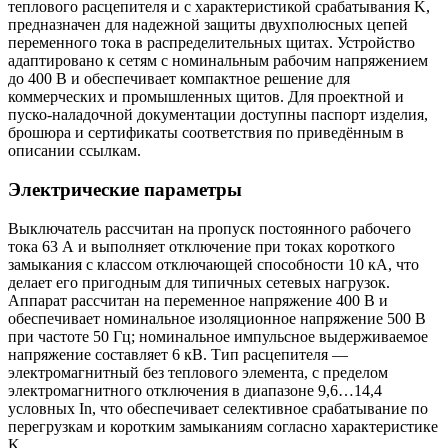
теплового расцепителя и с характеристикой срабатывания K,
предназначен для надежной защиты двухполюсных цепей
переменного тока в распределительных щитах. Устройство
адаптировано к сетям с номинальным рабочим напряжением
до 400 В и обеспечивает компактное решение для
коммерческих и промышленных щитов. Для проектной и
пуско-наладочной документации доступны паспорт изделия,
брошюра и сертификаты соответствия по приведённым в
описании ссылкам.
Электрические параметры
Выключатель рассчитан на пропуск постоянного рабочего
тока 63 А и выполняет отключение при токах короткого
замыкания с классом отключающей способности 10 кА, что
делает его пригодным для типичных сетевых нагрузок.
Аппарат рассчитан на переменное напряжение 400 В и
обеспечивает номинальное изоляционное напряжение 500 В
при частоте 50 Гц; номинальное импульсное выдерживаемое
напряжение составляет 6 кВ. Тип расцепителя —
электромагнитный без теплового элемента, с пределом
электромагнитного отключения в диапазоне 9,6…14,4
условных In, что обеспечивает селективное срабатывание по
перегрузкам и коротким замыканиям согласно характеристике
K.