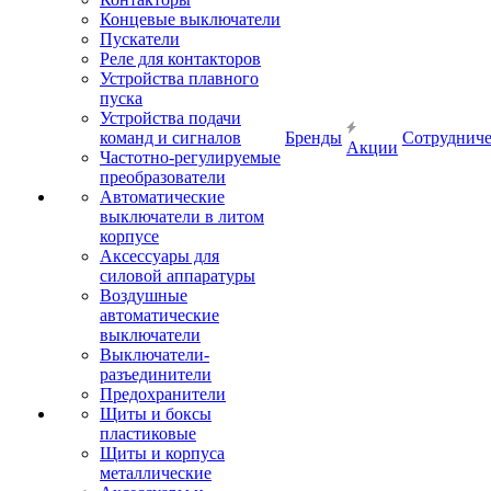
Концевые выключатели
Пускатели
Реле для контакторов
Устройства плавного
пуска
Устройства подачи
команд и сигналов
Бренды
Сотрудниче
Акции
Частотно-регулируемые
преобразователи
Автоматические
выключатели в литом
корпусе
Аксессуары для
силовой аппаратуры
Воздушные
автоматические
выключатели
Выключатели-
разъединители
Предохранители
Щиты и боксы
пластиковые
Щиты и корпуса
металлические