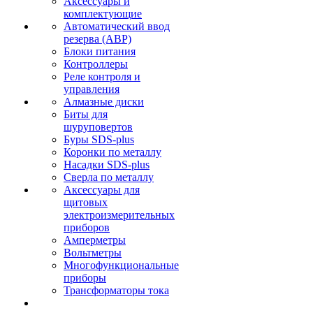
Аксессуары и
комплектующие
Автоматический ввод
резерва (АВР)
Блоки питания
Контроллеры
Реле контроля и
управления
Алмазные диски
Биты для
шуруповертов
Буры SDS-plus
Коронки по металлу
Насадки SDS-plus
Сверла по металлу
Аксессуары для
щитовых
электроизмерительных
приборов
Амперметры
Вольтметры
Многофункциональные
приборы
Трансформаторы тока