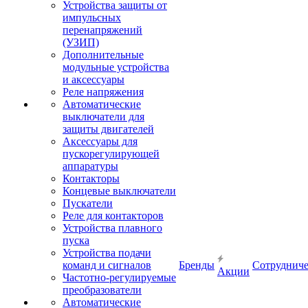
Устройства защиты от
импульсных
перенапряжений
(УЗИП)
Дополнительные
модульные устройства
и аксессуары
Реле напряжения
Автоматические
выключатели для
защиты двигателей
Аксессуары для
пускорегулирующей
аппаратуры
Контакторы
Концевые выключатели
Пускатели
Реле для контакторов
Устройства плавного
пуска
Устройства подачи
команд и сигналов
Бренды
Сотрудниче
Акции
Частотно-регулируемые
преобразователи
Автоматические