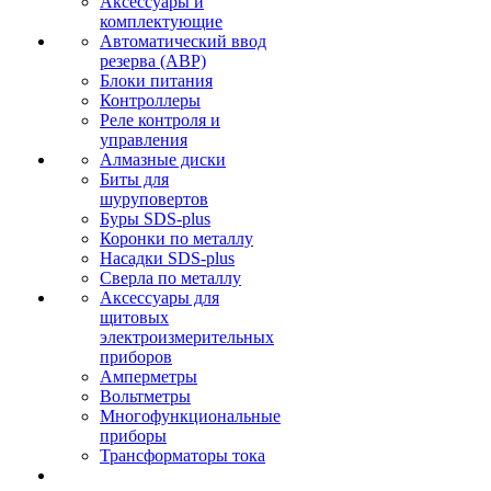
Аксессуары и
комплектующие
Автоматический ввод
резерва (АВР)
Блоки питания
Контроллеры
Реле контроля и
управления
Алмазные диски
Биты для
шуруповертов
Буры SDS-plus
Коронки по металлу
Насадки SDS-plus
Сверла по металлу
Аксессуары для
щитовых
электроизмерительных
приборов
Амперметры
Вольтметры
Многофункциональные
приборы
Трансформаторы тока