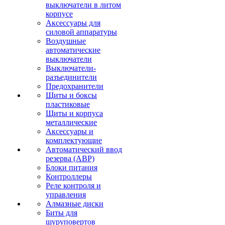
выключатели в литом
корпусе
Аксессуары для
силовой аппаратуры
Воздушные
автоматические
выключатели
Выключатели-
разъединители
Предохранители
Щиты и боксы
пластиковые
Щиты и корпуса
металлические
Аксессуары и
комплектующие
Автоматический ввод
резерва (АВР)
Блоки питания
Контроллеры
Реле контроля и
управления
Алмазные диски
Биты для
шуруповертов