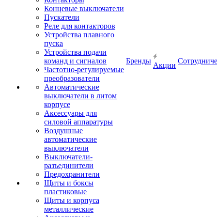
Концевые выключатели
Пускатели
Реле для контакторов
Устройства плавного
пуска
Устройства подачи
команд и сигналов
Бренды
Сотрудниче
Акции
Частотно-регулируемые
преобразователи
Автоматические
выключатели в литом
корпусе
Аксессуары для
силовой аппаратуры
Воздушные
автоматические
выключатели
Выключатели-
разъединители
Предохранители
Щиты и боксы
пластиковые
Щиты и корпуса
металлические