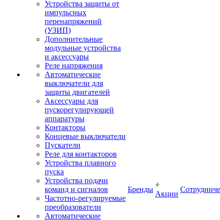
Устройства защиты от
импульсных
перенапряжений
(УЗИП)
Дополнительные
модульные устройства
и аксессуары
Реле напряжения
Автоматические
выключатели для
защиты двигателей
Аксессуары для
пускорегулирующей
аппаратуры
Контакторы
Концевые выключатели
Пускатели
Реле для контакторов
Устройства плавного
пуска
Устройства подачи
команд и сигналов
Бренды
Сотрудниче
Акции
Частотно-регулируемые
преобразователи
Автоматические