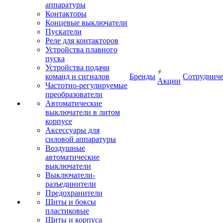
аппаратуры
Контакторы
Концевые выключатели
Пускатели
Реле для контакторов
Устройства плавного
пуска
Устройства подачи
команд и сигналов
Бренды
Сотрудниче
Акции
Частотно-регулируемые
преобразователи
Автоматические
выключатели в литом
корпусе
Аксессуары для
силовой аппаратуры
Воздушные
автоматические
выключатели
Выключатели-
разъединители
Предохранители
Щиты и боксы
пластиковые
Щиты и корпуса