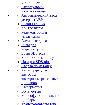
металлические
Аксессуары и
комплектующие
Автоматический ввод
резерва (АВР)
Блоки питания
Контроллеры
Реле контроля и
управления
Алмазные диски
Биты для
шуруповертов
Буры SDS-plus
Коронки по металлу
Насадки SDS-plus
Сверла по металлу
Аксессуары для
щитовых
электроизмерительных
приборов
Амперметры
Вольтметры
Многофункциональные
приборы
Трансформаторы тока