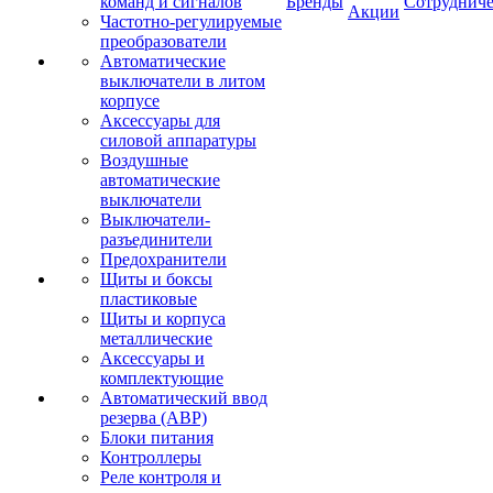
команд и сигналов
Бренды
Сотрудниче
Акции
Частотно-регулируемые
преобразователи
Автоматические
выключатели в литом
корпусе
Аксессуары для
силовой аппаратуры
Воздушные
автоматические
выключатели
Выключатели-
разъединители
Предохранители
Щиты и боксы
пластиковые
Щиты и корпуса
металлические
Аксессуары и
комплектующие
Автоматический ввод
резерва (АВР)
Блоки питания
Контроллеры
Реле контроля и