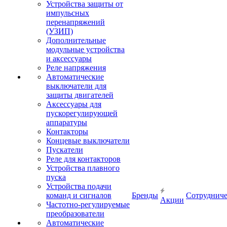
Устройства защиты от
импульсных
перенапряжений
(УЗИП)
Дополнительные
модульные устройства
и аксессуары
Реле напряжения
Автоматические
выключатели для
защиты двигателей
Аксессуары для
пускорегулирующей
аппаратуры
Контакторы
Концевые выключатели
Пускатели
Реле для контакторов
Устройства плавного
пуска
Устройства подачи
команд и сигналов
Бренды
Сотрудниче
Акции
Частотно-регулируемые
преобразователи
Автоматические