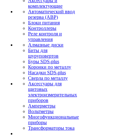
Аксессуары и
комплектующие
Автоматический ввод
резерва (АВР)
Блоки питания
Контроллеры
Реле контроля и
управления
Алмазные диски
Биты для
шуруповертов
Буры SDS-plus
Коронки по металлу
Насадки SDS-plus
Сверла по металлу
Аксессуары для
щитовых
электроизмерительных
приборов
Амперметры
Вольтметры
Многофункциональные
приборы
Трансформаторы тока