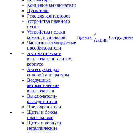
Концевые выключатели
Пускатели
Реле для контакторов
Устройства плавного
пуска
Устройства подачи
команд и сигналов
Бренды
Сотрудниче
Акции
Частотно-регулируемые
преобразователи
Автоматические
выключатели в литом
корпусе
Аксессуары для
силовой аппаратуры
Воздушные
автоматические
выключатели
Выключатели-
разъединители
Предохранители
Щиты и боксы
пластиковые
Щиты и корпуса
металлические