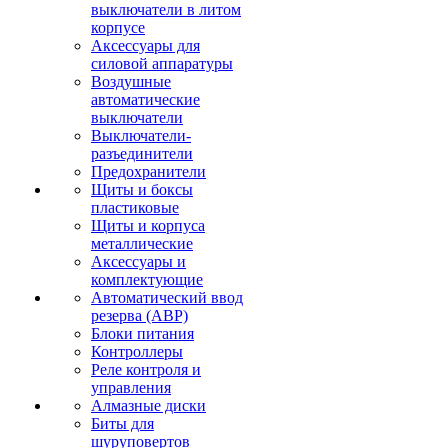
выключатели в литом
корпусе
Аксессуары для
силовой аппаратуры
Воздушные
автоматические
выключатели
Выключатели-
разъединители
Предохранители
Щиты и боксы
пластиковые
Щиты и корпуса
металлические
Аксессуары и
комплектующие
Автоматический ввод
резерва (АВР)
Блоки питания
Контроллеры
Реле контроля и
управления
Алмазные диски
Биты для
шуруповертов