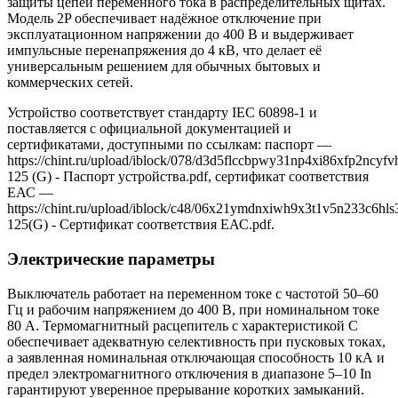
защиты цепей переменного тока в распределительных щитах.
Модель 2P обеспечивает надёжное отключение при
эксплуатационном напряжении до 400 В и выдерживает
импульсные перенапряжения до 4 кВ, что делает её
универсальным решением для обычных бытовых и
коммерческих сетей.
Устройство соответствует стандарту IEC 60898-1 и
поставляется с официальной документацией и
сертификатами, доступными по ссылкам: паспорт —
https://chint.ru/upload/iblock/078/d3d5flccbpwy31np4xi86xfp2ncy
125 (G) - Паспорт устройства.pdf, сертификат соответствия
ЕАС —
https://chint.ru/upload/iblock/c48/06x21ymdnxiwh9x3t1v5n233c6hl
125(G) - Сертификат соответствия ЕАС.pdf.
Электрические параметры
Выключатель работает на переменном токе с частотой 50–60
Гц и рабочим напряжением до 400 В, при номинальном токе
80 А. Термомагнитный расцепитель с характеристикой C
обеспечивает адекватную селективность при пусковых токах,
а заявленная номинальная отключающая способность 10 кА и
предел электромагнитного отключения в диапазоне 5–10 In
гарантируют уверенное прерывание коротких замыканий.