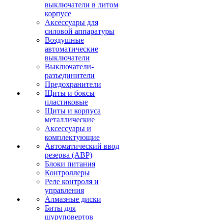
выключатели в литом
корпусе
Аксессуары для
силовой аппаратуры
Воздушные
автоматические
выключатели
Выключатели-
разъединители
Предохранители
Щиты и боксы
пластиковые
Щиты и корпуса
металлические
Аксессуары и
комплектующие
Автоматический ввод
резерва (АВР)
Блоки питания
Контроллеры
Реле контроля и
управления
Алмазные диски
Биты для
шуруповертов