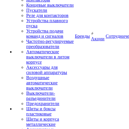
Концевые выключатели
Пускатели
Реле для контакторов
Устройства плавного
пуска
Устройства подачи
команд и сигналов
Бренды
Сотрудниче
Акции
Частотно-регулируемые
преобразователи
Автоматические
выключатели в литом
корпусе
Аксессуары для
силовой аппаратуры
Воздушные
автоматические
выключатели
Выключатели-
разъединители
Предохранители
Щиты и боксы
пластиковые
Щиты и корпуса
металлические