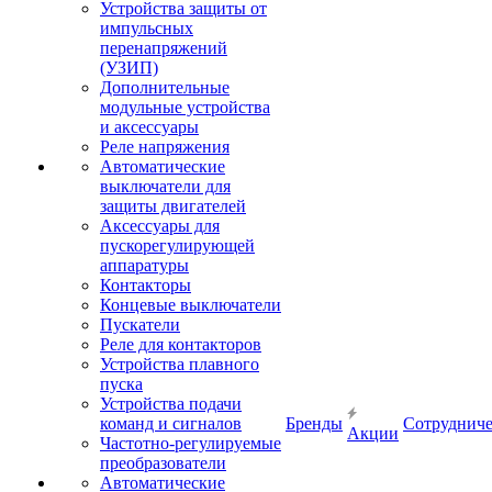
Устройства защиты от
импульсных
перенапряжений
(УЗИП)
Дополнительные
модульные устройства
и аксессуары
Реле напряжения
Автоматические
выключатели для
защиты двигателей
Аксессуары для
пускорегулирующей
аппаратуры
Контакторы
Концевые выключатели
Пускатели
Реле для контакторов
Устройства плавного
пуска
Устройства подачи
команд и сигналов
Бренды
Сотрудниче
Акции
Частотно-регулируемые
преобразователи
Автоматические