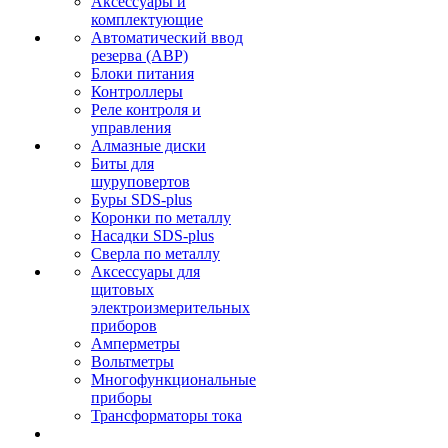
Аксессуары и
комплектующие
Автоматический ввод
резерва (АВР)
Блоки питания
Контроллеры
Реле контроля и
управления
Алмазные диски
Биты для
шуруповертов
Буры SDS-plus
Коронки по металлу
Насадки SDS-plus
Сверла по металлу
Аксессуары для
щитовых
электроизмерительных
приборов
Амперметры
Вольтметры
Многофункциональные
приборы
Трансформаторы тока