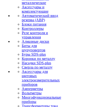
металлические
Аксессуары и
комплектующие
Автоматический ввод
резерва (АВР)
Блоки питания
Контроллеры
Реле контроля и
управления
Алмазные диски
Биты для
шуруповертов
Буры SDS-plus
Коронки по металлу
Насадки SDS-plus
Сверла по металлу
Аксессуары для
щитовых
электроизмерительных
приборов
Амперметры
Вольтметры
Многофункциональные
приборы
Трансформаторы тока