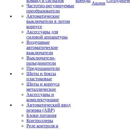
команд и сигналов
Бренды
Сотрудниче
Акции
Частотно-регулируемые
преобразователи
Автоматические
выключатели в литом
корпусе
Аксессуары для
силовой аппаратуры
Воздушные
автоматические
выключатели
Выключатели-
разъединители
Предохранители
Щиты и боксы
пластиковые
Щиты и корпуса
металлические
Аксессуары и
комплектующие
Автоматический ввод
резерва (АВР)
Блоки питания
Контроллеры
Реле контроля и