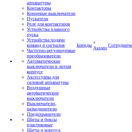
аппаратуры
Контакторы
Концевые выключатели
Пускатели
Реле для контакторов
Устройства плавного
пуска
Устройства подачи
команд и сигналов
Бренды
Сотрудниче
Акции
Частотно-регулируемые
преобразователи
Автоматические
выключатели в литом
корпусе
Аксессуары для
силовой аппаратуры
Воздушные
автоматические
выключатели
Выключатели-
разъединители
Предохранители
Щиты и боксы
пластиковые
Щиты и корпуса