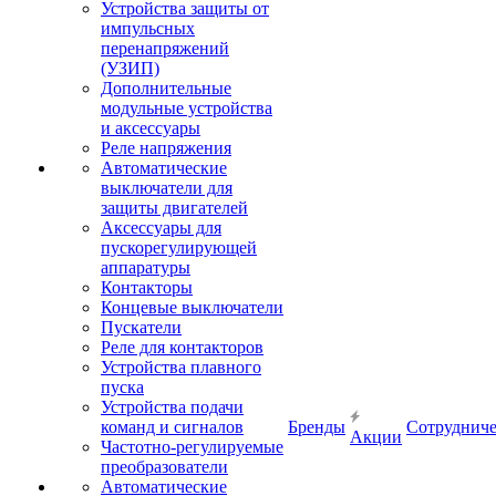
Устройства защиты от
импульсных
перенапряжений
(УЗИП)
Дополнительные
модульные устройства
и аксессуары
Реле напряжения
Автоматические
выключатели для
защиты двигателей
Аксессуары для
пускорегулирующей
аппаратуры
Контакторы
Концевые выключатели
Пускатели
Реле для контакторов
Устройства плавного
пуска
Устройства подачи
команд и сигналов
Бренды
Сотрудниче
Акции
Частотно-регулируемые
преобразователи
Автоматические