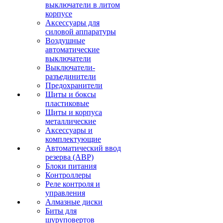
выключатели в литом
корпусе
Аксессуары для
силовой аппаратуры
Воздушные
автоматические
выключатели
Выключатели-
разъединители
Предохранители
Щиты и боксы
пластиковые
Щиты и корпуса
металлические
Аксессуары и
комплектующие
Автоматический ввод
резерва (АВР)
Блоки питания
Контроллеры
Реле контроля и
управления
Алмазные диски
Биты для
шуруповертов