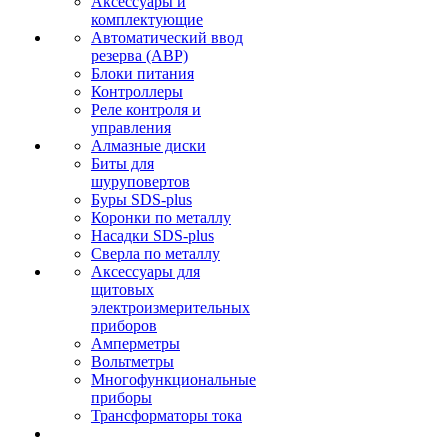
Аксессуары и
комплектующие
Автоматический ввод
резерва (АВР)
Блоки питания
Контроллеры
Реле контроля и
управления
Алмазные диски
Биты для
шуруповертов
Буры SDS-plus
Коронки по металлу
Насадки SDS-plus
Сверла по металлу
Аксессуары для
щитовых
электроизмерительных
приборов
Амперметры
Вольтметры
Многофункциональные
приборы
Трансформаторы тока