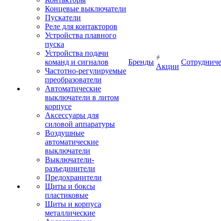
Концевые выключатели
Пускатели
Реле для контакторов
Устройства плавного
пуска
Устройства подачи
команд и сигналов
Бренды
Сотрудниче
Акции
Частотно-регулируемые
преобразователи
Автоматические
выключатели в литом
корпусе
Аксессуары для
силовой аппаратуры
Воздушные
автоматические
выключатели
Выключатели-
разъединители
Предохранители
Щиты и боксы
пластиковые
Щиты и корпуса
металлические