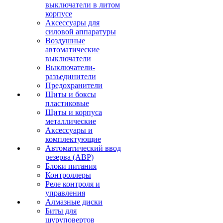
выключатели в литом
корпусе
Аксессуары для
силовой аппаратуры
Воздушные
автоматические
выключатели
Выключатели-
разъединители
Предохранители
Щиты и боксы
пластиковые
Щиты и корпуса
металлические
Аксессуары и
комплектующие
Автоматический ввод
резерва (АВР)
Блоки питания
Контроллеры
Реле контроля и
управления
Алмазные диски
Биты для
шуруповертов