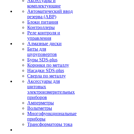
Аксессуары и
комплектующие
Автоматический ввод
резерва (АВР)
Блоки питания
Контроллеры
Реле контроля и
управления
Алмазные диски
Биты для
шуруповертов
Буры SDS-plus
Коронки по металлу
Насадки SDS-plus
Сверла по металлу
Аксессуары для
щитовых
электроизмерительных
приборов
Амперметры
Вольтметры
Многофункциональные
приборы
Трансформаторы тока