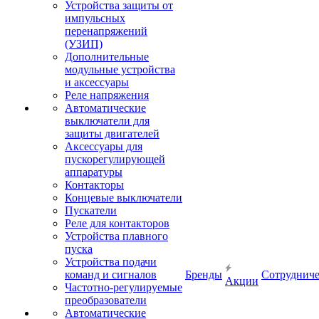
Устройства защиты от
импульсных
перенапряжений
(УЗИП)
Дополнительные
модульные устройства
и аксессуары
Реле напряжения
Автоматические
выключатели для
защиты двигателей
Аксессуары для
пускорегулирующей
аппаратуры
Контакторы
Концевые выключатели
Пускатели
Реле для контакторов
Устройства плавного
пуска
Устройства подачи
команд и сигналов
Бренды
Сотрудниче
Акции
Частотно-регулируемые
преобразователи
Автоматические