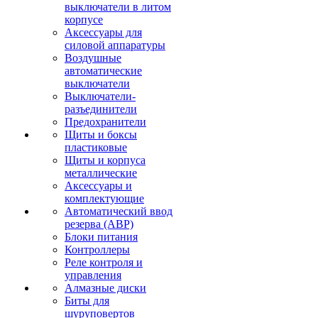
выключатели в литом
корпусе
Аксессуары для
силовой аппаратуры
Воздушные
автоматические
выключатели
Выключатели-
разъединители
Предохранители
Щиты и боксы
пластиковые
Щиты и корпуса
металлические
Аксессуары и
комплектующие
Автоматический ввод
резерва (АВР)
Блоки питания
Контроллеры
Реле контроля и
управления
Алмазные диски
Биты для
шуруповертов