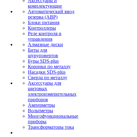
Аксессуары и
комплектующие
Автоматический ввод
резерва (АВР)
Блоки питания
Контроллеры
Реле контроля и
управления
Алмазные диски
Биты для
шуруповертов
Буры SDS-plus
Коронки по металлу
Насадки SDS-plus
Сверла по металлу
Аксессуары для
щитовых
электроизмерительных
приборов
Амперметры
Вольтметры
Многофункциональные
приборы
Трансформаторы тока