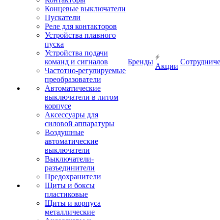
Концевые выключатели
Пускатели
Реле для контакторов
Устройства плавного
пуска
Устройства подачи
команд и сигналов
Бренды
Сотрудниче
Акции
Частотно-регулируемые
преобразователи
Автоматические
выключатели в литом
корпусе
Аксессуары для
силовой аппаратуры
Воздушные
автоматические
выключатели
Выключатели-
разъединители
Предохранители
Щиты и боксы
пластиковые
Щиты и корпуса
металлические