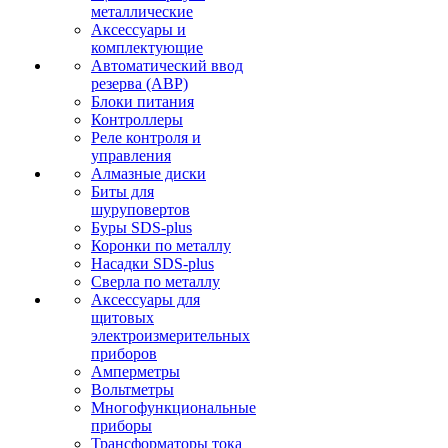
металлические
Аксессуары и
комплектующие
Автоматический ввод
резерва (АВР)
Блоки питания
Контроллеры
Реле контроля и
управления
Алмазные диски
Биты для
шуруповертов
Буры SDS-plus
Коронки по металлу
Насадки SDS-plus
Сверла по металлу
Аксессуары для
щитовых
электроизмерительных
приборов
Амперметры
Вольтметры
Многофункциональные
приборы
Трансформаторы тока