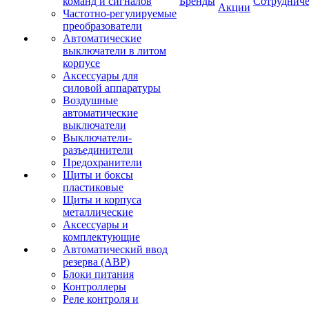
команд и сигналов
Бренды
Сотрудниче
Акции
Частотно-регулируемые
преобразователи
Автоматические
выключатели в литом
корпусе
Аксессуары для
силовой аппаратуры
Воздушные
автоматические
выключатели
Выключатели-
разъединители
Предохранители
Щиты и боксы
пластиковые
Щиты и корпуса
металлические
Аксессуары и
комплектующие
Автоматический ввод
резерва (АВР)
Блоки питания
Контроллеры
Реле контроля и