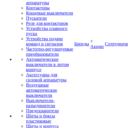
аппаратуры
Контакторы
Концевые выключатели
Пускатели
Реле для контакторов
Устройства плавного
пуска
Устройства подачи
команд и сигналов
Бренды
Сотрудниче
Акции
Частотно-регулируемые
преобразователи
Автоматические
выключатели в литом
корпусе
Аксессуары для
силовой аппаратуры
Воздушные
автоматические
выключатели
Выключатели-
разъединители
Предохранители
Щиты и боксы
пластиковые
Щиты и корпуса