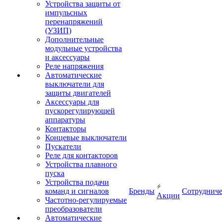
Устройства защиты от
импульсных
перенапряжений
(УЗИП)
Дополнительные
модульные устройства
и аксессуары
Реле напряжения
Автоматические
выключатели для
защиты двигателей
Аксессуары для
пускорегулирующей
аппаратуры
Контакторы
Концевые выключатели
Пускатели
Реле для контакторов
Устройства плавного
пуска
Устройства подачи
команд и сигналов
Бренды
Сотрудниче
Акции
Частотно-регулируемые
преобразователи
Автоматические