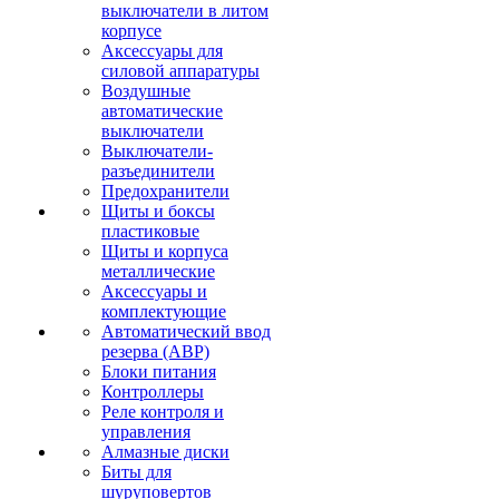
выключатели в литом
корпусе
Аксессуары для
силовой аппаратуры
Воздушные
автоматические
выключатели
Выключатели-
разъединители
Предохранители
Щиты и боксы
пластиковые
Щиты и корпуса
металлические
Аксессуары и
комплектующие
Автоматический ввод
резерва (АВР)
Блоки питания
Контроллеры
Реле контроля и
управления
Алмазные диски
Биты для
шуруповертов