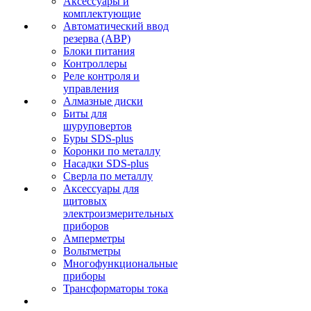
Аксессуары и
комплектующие
Автоматический ввод
резерва (АВР)
Блоки питания
Контроллеры
Реле контроля и
управления
Алмазные диски
Биты для
шуруповертов
Буры SDS-plus
Коронки по металлу
Насадки SDS-plus
Сверла по металлу
Аксессуары для
щитовых
электроизмерительных
приборов
Амперметры
Вольтметры
Многофункциональные
приборы
Трансформаторы тока