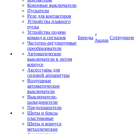
Концевые выключатели
Пускатели
Реле для контакторов
Устройства плавного
пуска
Устройства подачи
команд и сигналов
Бренды
Сотрудниче
Акции
Частотно-регулируемые
преобразователи
Автоматические
выключатели в литом
корпусе
Аксессуары для
силовой аппаратуры
Воздушные
автоматические
выключатели
Выключатели-
разъединители
Предохранители
Щиты и боксы
пластиковые
Щиты и корпуса
металлические