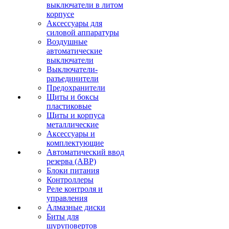
выключатели в литом
корпусе
Аксессуары для
силовой аппаратуры
Воздушные
автоматические
выключатели
Выключатели-
разъединители
Предохранители
Щиты и боксы
пластиковые
Щиты и корпуса
металлические
Аксессуары и
комплектующие
Автоматический ввод
резерва (АВР)
Блоки питания
Контроллеры
Реле контроля и
управления
Алмазные диски
Биты для
шуруповертов