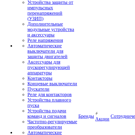
Устройства защиты от
импульсных
перенапряжений
(УЗИП)
Дополнительные
модульные устройства
и аксессуары
Реле напряжения
Автоматические
выключатели для
защиты двигателей
Аксессуары для
пускорегулирующей
аппаратуры
Контакторы
Концевые выключатели
Пускатели
Реле для контакторов
Устройства плавного
пуска
Устройства подачи
команд и сигналов
Бренды
Сотрудниче
Акции
Частотно-регулируемые
преобразователи
Автоматические