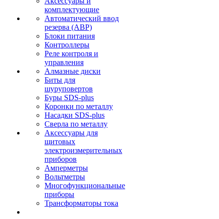
Аксессуары и
комплектующие
Автоматический ввод
резерва (АВР)
Блоки питания
Контроллеры
Реле контроля и
управления
Алмазные диски
Биты для
шуруповертов
Буры SDS-plus
Коронки по металлу
Насадки SDS-plus
Сверла по металлу
Аксессуары для
щитовых
электроизмерительных
приборов
Амперметры
Вольтметры
Многофункциональные
приборы
Трансформаторы тока