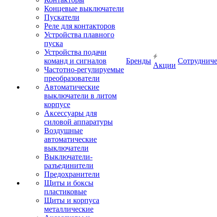
Концевые выключатели
Пускатели
Реле для контакторов
Устройства плавного
пуска
Устройства подачи
команд и сигналов
Бренды
Сотрудниче
Акции
Частотно-регулируемые
преобразователи
Автоматические
выключатели в литом
корпусе
Аксессуары для
силовой аппаратуры
Воздушные
автоматические
выключатели
Выключатели-
разъединители
Предохранители
Щиты и боксы
пластиковые
Щиты и корпуса
металлические