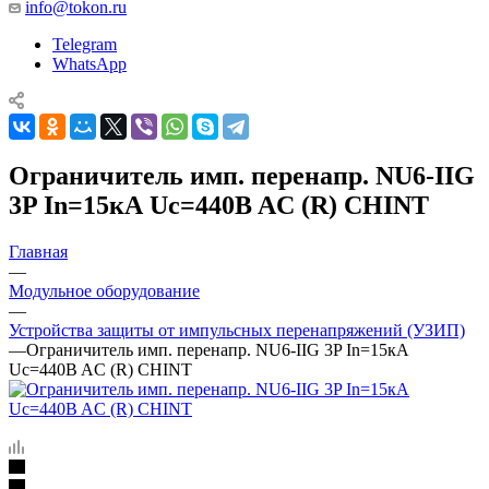
info@tokon.ru
Telegram
WhatsApp
Ограничитель имп. перенапр. NU6-IIG
3P In=15кА Uc=440B AC (R) CHINT
Главная
—
Модульное оборудование
—
Устройства защиты от импульсных перенапряжений (УЗИП)
—
Ограничитель имп. перенапр. NU6-IIG 3P In=15кА
Uc=440B AC (R) CHINT