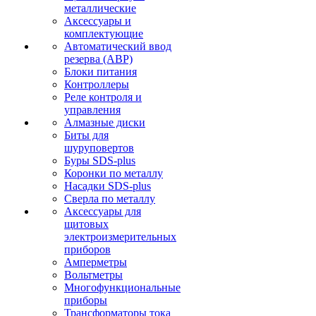
металлические
Аксессуары и
комплектующие
Автоматический ввод
резерва (АВР)
Блоки питания
Контроллеры
Реле контроля и
управления
Алмазные диски
Биты для
шуруповертов
Буры SDS-plus
Коронки по металлу
Насадки SDS-plus
Сверла по металлу
Аксессуары для
щитовых
электроизмерительных
приборов
Амперметры
Вольтметры
Многофункциональные
приборы
Трансформаторы тока