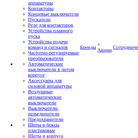
аппаратуры
Контакторы
Концевые выключатели
Пускатели
Реле для контакторов
Устройства плавного
пуска
Устройства подачи
команд и сигналов
Бренды
Сотрудниче
Акции
Частотно-регулируемые
преобразователи
Автоматические
выключатели в литом
корпусе
Аксессуары для
силовой аппаратуры
Воздушные
автоматические
выключатели
Выключатели-
разъединители
Предохранители
Щиты и боксы
пластиковые
Щиты и корпуса