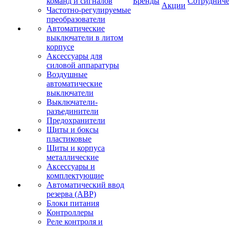
команд и сигналов
Бренды
Сотрудниче
Акции
Частотно-регулируемые
преобразователи
Автоматические
выключатели в литом
корпусе
Аксессуары для
силовой аппаратуры
Воздушные
автоматические
выключатели
Выключатели-
разъединители
Предохранители
Щиты и боксы
пластиковые
Щиты и корпуса
металлические
Аксессуары и
комплектующие
Автоматический ввод
резерва (АВР)
Блоки питания
Контроллеры
Реле контроля и