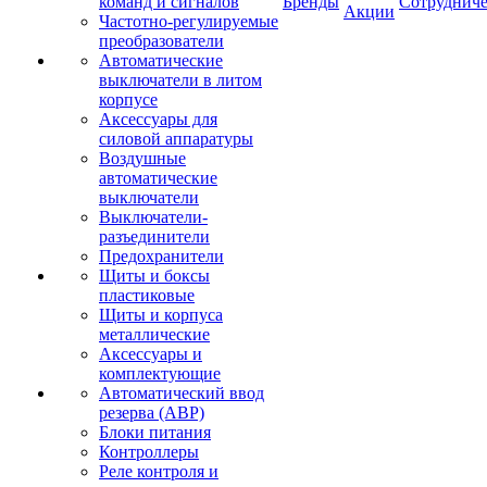
команд и сигналов
Бренды
Сотрудниче
Акции
Частотно-регулируемые
преобразователи
Автоматические
выключатели в литом
корпусе
Аксессуары для
силовой аппаратуры
Воздушные
автоматические
выключатели
Выключатели-
разъединители
Предохранители
Щиты и боксы
пластиковые
Щиты и корпуса
металлические
Аксессуары и
комплектующие
Автоматический ввод
резерва (АВР)
Блоки питания
Контроллеры
Реле контроля и