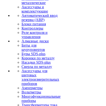
металлические
Аксессуары и
комплектующие
Автоматический ввод
резерва (АВР)
Блоки питания
Контроллеры
Реле контроля и
управления
Алмазные диски
Биты для
шуруповертов
Буры SDS-plus
Коронки по металлу
Насадки SDS-plus
Сверла по металлу
Аксессуары для
щитовых
электроизмерительных
приборов
Амперметры
Вольтметры
Многофункциональные
приборы
Трансформаторы тока