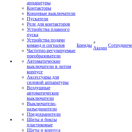
аппаратуры
Контакторы
Концевые выключатели
Пускатели
Реле для контакторов
Устройства плавного
пуска
Устройства подачи
команд и сигналов
Бренды
Сотрудниче
Акции
Частотно-регулируемые
преобразователи
Автоматические
выключатели в литом
корпусе
Аксессуары для
силовой аппаратуры
Воздушные
автоматические
выключатели
Выключатели-
разъединители
Предохранители
Щиты и боксы
пластиковые
Щиты и корпуса