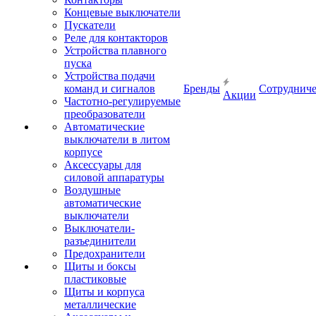
Концевые выключатели
Пускатели
Реле для контакторов
Устройства плавного
пуска
Устройства подачи
команд и сигналов
Бренды
Сотрудниче
Акции
Частотно-регулируемые
преобразователи
Автоматические
выключатели в литом
корпусе
Аксессуары для
силовой аппаратуры
Воздушные
автоматические
выключатели
Выключатели-
разъединители
Предохранители
Щиты и боксы
пластиковые
Щиты и корпуса
металлические