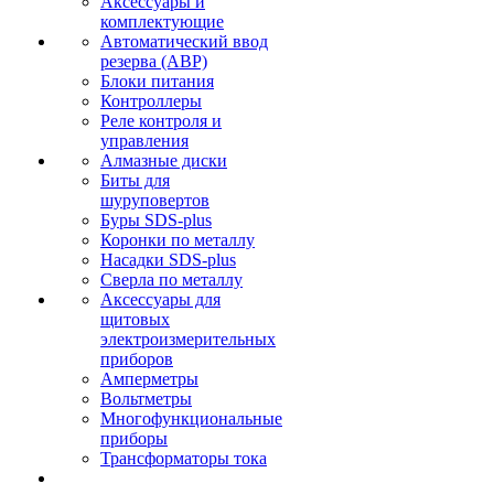
Аксессуары и
комплектующие
Автоматический ввод
резерва (АВР)
Блоки питания
Контроллеры
Реле контроля и
управления
Алмазные диски
Биты для
шуруповертов
Буры SDS-plus
Коронки по металлу
Насадки SDS-plus
Сверла по металлу
Аксессуары для
щитовых
электроизмерительных
приборов
Амперметры
Вольтметры
Многофункциональные
приборы
Трансформаторы тока