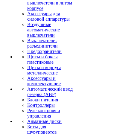
выключатели в литом
корпусе
Аксессуары для
силовой аппаратуры
Воздушные
автоматические
выключатели
Выключатели-
разъединители
Предохранители
Щиты и боксы
пластиковые
Щиты и корпуса
металлические
Аксессуары и
комплектующие
Автоматический ввод
резерва (АВР)
Блоки питания
Контроллеры
Реле контроля и
управления
Алмазные диски
Биты для
шуруповертов