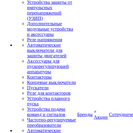
Устройства защиты от
импульсных
перенапряжений
(УЗИП)
Дополнительные
модульные устройства
и аксессуары
Реле напряжения
Автоматические
выключатели для
защиты двигателей
Аксессуары для
пускорегулирующей
аппаратуры
Контакторы
Концевые выключатели
Пускатели
Реле для контакторов
Устройства плавного
пуска
Устройства подачи
команд и сигналов
Бренды
Сотрудниче
Акции
Частотно-регулируемые
преобразователи
Автоматические