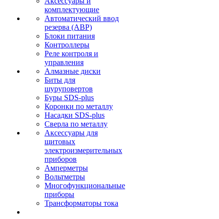
Аксессуары и
комплектующие
Автоматический ввод
резерва (АВР)
Блоки питания
Контроллеры
Реле контроля и
управления
Алмазные диски
Биты для
шуруповертов
Буры SDS-plus
Коронки по металлу
Насадки SDS-plus
Сверла по металлу
Аксессуары для
щитовых
электроизмерительных
приборов
Амперметры
Вольтметры
Многофункциональные
приборы
Трансформаторы тока