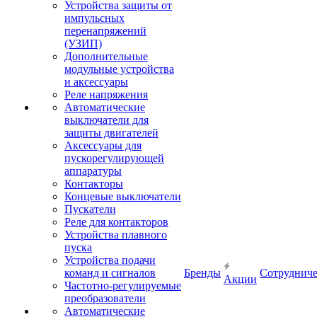
Устройства защиты от
импульсных
перенапряжений
(УЗИП)
Дополнительные
модульные устройства
и аксессуары
Реле напряжения
Автоматические
выключатели для
защиты двигателей
Аксессуары для
пускорегулирующей
аппаратуры
Контакторы
Концевые выключатели
Пускатели
Реле для контакторов
Устройства плавного
пуска
Устройства подачи
команд и сигналов
Бренды
Сотрудниче
Акции
Частотно-регулируемые
преобразователи
Автоматические