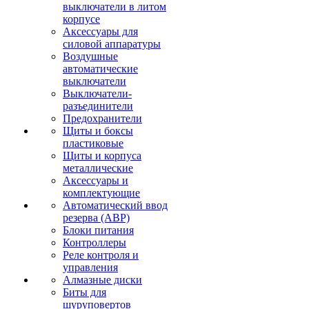
выключатели в литом
корпусе
Аксессуары для
силовой аппаратуры
Воздушные
автоматические
выключатели
Выключатели-
разъединители
Предохранители
Щиты и боксы
пластиковые
Щиты и корпуса
металлические
Аксессуары и
комплектующие
Автоматический ввод
резерва (АВР)
Блоки питания
Контроллеры
Реле контроля и
управления
Алмазные диски
Биты для
шуруповертов