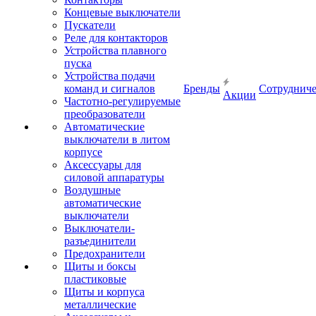
Концевые выключатели
Пускатели
Реле для контакторов
Устройства плавного
пуска
Устройства подачи
команд и сигналов
Бренды
Сотрудниче
Акции
Частотно-регулируемые
преобразователи
Автоматические
выключатели в литом
корпусе
Аксессуары для
силовой аппаратуры
Воздушные
автоматические
выключатели
Выключатели-
разъединители
Предохранители
Щиты и боксы
пластиковые
Щиты и корпуса
металлические