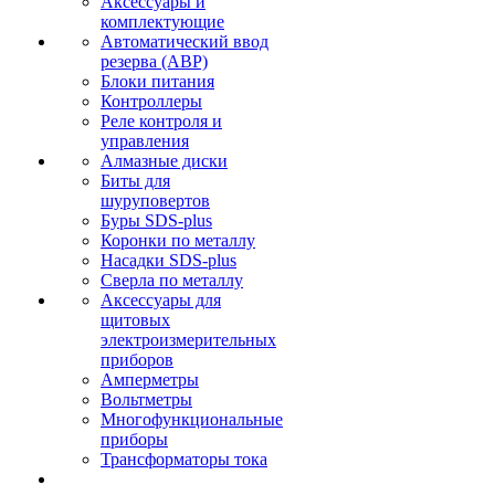
Аксессуары и
комплектующие
Автоматический ввод
резерва (АВР)
Блоки питания
Контроллеры
Реле контроля и
управления
Алмазные диски
Биты для
шуруповертов
Буры SDS-plus
Коронки по металлу
Насадки SDS-plus
Сверла по металлу
Аксессуары для
щитовых
электроизмерительных
приборов
Амперметры
Вольтметры
Многофункциональные
приборы
Трансформаторы тока