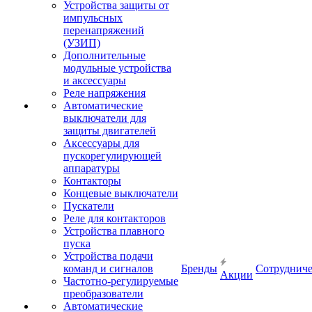
Устройства защиты от
импульсных
перенапряжений
(УЗИП)
Дополнительные
модульные устройства
и аксессуары
Реле напряжения
Автоматические
выключатели для
защиты двигателей
Аксессуары для
пускорегулирующей
аппаратуры
Контакторы
Концевые выключатели
Пускатели
Реле для контакторов
Устройства плавного
пуска
Устройства подачи
команд и сигналов
Бренды
Сотрудниче
Акции
Частотно-регулируемые
преобразователи
Автоматические