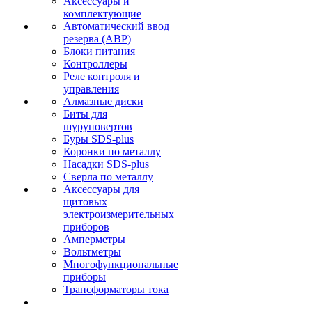
Аксессуары и
комплектующие
Автоматический ввод
резерва (АВР)
Блоки питания
Контроллеры
Реле контроля и
управления
Алмазные диски
Биты для
шуруповертов
Буры SDS-plus
Коронки по металлу
Насадки SDS-plus
Сверла по металлу
Аксессуары для
щитовых
электроизмерительных
приборов
Амперметры
Вольтметры
Многофункциональные
приборы
Трансформаторы тока