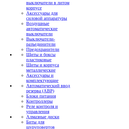
выключатели в литом
корпусе
Аксессуары для
силовой аппаратуры
Воздушные
автоматические
выключатели
Выключатели-
разъединители
Предохранители
Щиты и боксы
пластиковые
Щиты и корпуса
металлические
Аксессуары и
комплектующие
Автоматический ввод
резерва (АВР)
Блоки питания
Контроллеры
Реле контроля и
управления
Алмазные диски
Биты для
шуруповертов