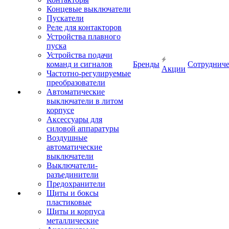
Концевые выключатели
Пускатели
Реле для контакторов
Устройства плавного
пуска
Устройства подачи
команд и сигналов
Бренды
Сотрудниче
Акции
Частотно-регулируемые
преобразователи
Автоматические
выключатели в литом
корпусе
Аксессуары для
силовой аппаратуры
Воздушные
автоматические
выключатели
Выключатели-
разъединители
Предохранители
Щиты и боксы
пластиковые
Щиты и корпуса
металлические