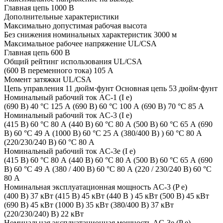
Главная цепь 1000 В
Дополнительные характеристики
Максимально допустимая рабочая высота
Без снижения номинальных характеристик 3000 м
Максимальное рабочее напряжение UL/CSA
Главная цепь 600 В
Общий рейтинг использования UL/CSA
(600 В переменного тока) 105 А
Момент затяжки UL/CSA
Цепь управления 11 дюйм·фунт Основная цепь 53 дюйм·фунт
Номинальный рабочий ток AC-1 (I e)
(690 В) 40 °C 125 А (690 В) 60 °C 100 А (690 В) 70 °C 85 А
Номинальный рабочий ток AC-3 (I e)
(415 В) 60 °C 80 А (440 В) 60 °C 80 А (500 В) 60 °C 65 А (690
В) 60 °C 49 А (1000 В) 60 °C 25 А (380/400 В) ) 60 °C 80 А
(220/230/240 В) 60 °C 80 А
Номинальный рабочий ток AC-3e (I e)
(415 В) 60 °C 80 А (440 В) 60 °C 80 А (500 В) 60 °C 65 А (690
В) 60 °C 49 А (380 / 400 В) 60 °C 80 А (220 / 230/240 В) 60 °C
80 А
Номинальная эксплуатационная мощность AC-3 (P e)
(400 В) 37 кВт (415 В) 45 кВт (440 В ) 45 кВт (500 В) 45 кВт
(690 В) 45 кВт (1000 В) 35 кВт (380/400 В) 37 кВт
(220/230/240) В) 22 кВт
Номинальная эксплуатационная мощность AC-3e (P e)