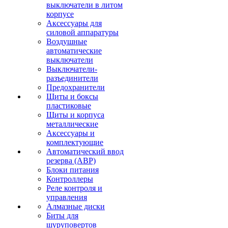
выключатели в литом
корпусе
Аксессуары для
силовой аппаратуры
Воздушные
автоматические
выключатели
Выключатели-
разъединители
Предохранители
Щиты и боксы
пластиковые
Щиты и корпуса
металлические
Аксессуары и
комплектующие
Автоматический ввод
резерва (АВР)
Блоки питания
Контроллеры
Реле контроля и
управления
Алмазные диски
Биты для
шуруповертов