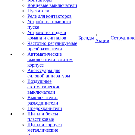
Концевые выключатели
Пускатели
Реле для контакторов
Устройства плавного
пуска
Устройства подачи
команд и сигналов
Бренды
Сотрудниче
Акции
Частотно-регулируемые
преобразователи
Автоматические
выключатели в литом
корпусе
Аксессуары для
силовой аппаратуры
Воздушные
автоматические
выключатели
Выключатели-
разъединители
Предохранители
Щиты и боксы
пластиковые
Щиты и корпуса
металлические