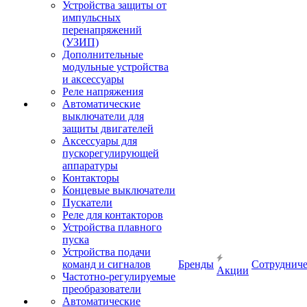
Устройства защиты от
импульсных
перенапряжений
(УЗИП)
Дополнительные
модульные устройства
и аксессуары
Реле напряжения
Автоматические
выключатели для
защиты двигателей
Аксессуары для
пускорегулирующей
аппаратуры
Контакторы
Концевые выключатели
Пускатели
Реле для контакторов
Устройства плавного
пуска
Устройства подачи
команд и сигналов
Бренды
Сотрудниче
Акции
Частотно-регулируемые
преобразователи
Автоматические