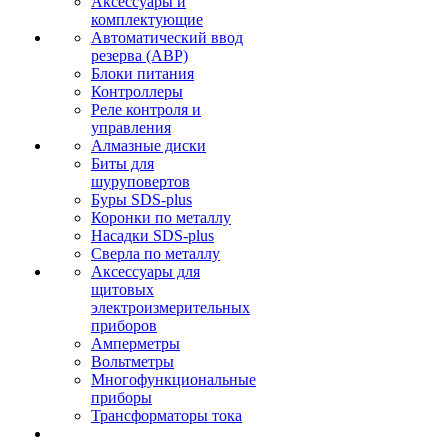
Аксессуары и
комплектующие
Автоматический ввод
резерва (АВР)
Блоки питания
Контроллеры
Реле контроля и
управления
Алмазные диски
Биты для
шуруповертов
Буры SDS-plus
Коронки по металлу
Насадки SDS-plus
Сверла по металлу
Аксессуары для
щитовых
электроизмерительных
приборов
Амперметры
Вольтметры
Многофункциональные
приборы
Трансформаторы тока