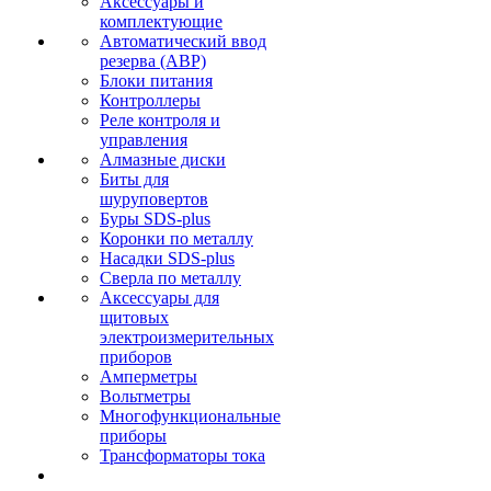
Аксессуары и
комплектующие
Автоматический ввод
резерва (АВР)
Блоки питания
Контроллеры
Реле контроля и
управления
Алмазные диски
Биты для
шуруповертов
Буры SDS-plus
Коронки по металлу
Насадки SDS-plus
Сверла по металлу
Аксессуары для
щитовых
электроизмерительных
приборов
Амперметры
Вольтметры
Многофункциональные
приборы
Трансформаторы тока