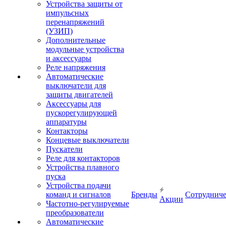
Устройства защиты от
импульсных
перенапряжений
(УЗИП)
Дополнительные
модульные устройства
и аксессуары
Реле напряжения
Автоматические
выключатели для
защиты двигателей
Аксессуары для
пускорегулирующей
аппаратуры
Контакторы
Концевые выключатели
Пускатели
Реле для контакторов
Устройства плавного
пуска
Устройства подачи
команд и сигналов
Бренды
Сотрудниче
Акции
Частотно-регулируемые
преобразователи
Автоматические