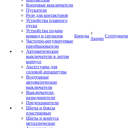
Концевые выключатели
Пускатели
Реле для контакторов
Устройства плавного
пуска
Устройства подачи
команд и сигналов
Бренды
Сотрудниче
Акции
Частотно-регулируемые
преобразователи
Автоматические
выключатели в литом
корпусе
Аксессуары для
силовой аппаратуры
Воздушные
автоматические
выключатели
Выключатели-
разъединители
Предохранители
Щиты и боксы
пластиковые
Щиты и корпуса
металлические