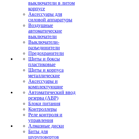
выключатели в литом
корпусе
Аксессуары для
силовой аппаратуры
Воздушные
автоматические
выключатели
Выключатели-
разъединители
Предохранители
Щиты и боксы
пластиковые
Щиты и корпуса
металлические
Аксессуары и
комплектующие
Автоматический ввод
резерва (АВР)
Блоки питания
Контроллеры
Реле контроля и
управления
Алмазные диски
Биты для
шуруповертов