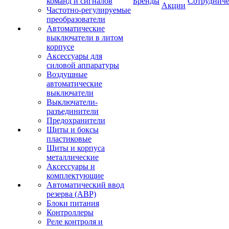
команд и сигналов
Бренды
Сотрудниче
Акции
Частотно-регулируемые
преобразователи
Автоматические
выключатели в литом
корпусе
Аксессуары для
силовой аппаратуры
Воздушные
автоматические
выключатели
Выключатели-
разъединители
Предохранители
Щиты и боксы
пластиковые
Щиты и корпуса
металлические
Аксессуары и
комплектующие
Автоматический ввод
резерва (АВР)
Блоки питания
Контроллеры
Реле контроля и