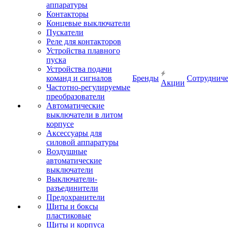
аппаратуры
Контакторы
Концевые выключатели
Пускатели
Реле для контакторов
Устройства плавного
пуска
Устройства подачи
команд и сигналов
Бренды
Сотрудниче
Акции
Частотно-регулируемые
преобразователи
Автоматические
выключатели в литом
корпусе
Аксессуары для
силовой аппаратуры
Воздушные
автоматические
выключатели
Выключатели-
разъединители
Предохранители
Щиты и боксы
пластиковые
Щиты и корпуса