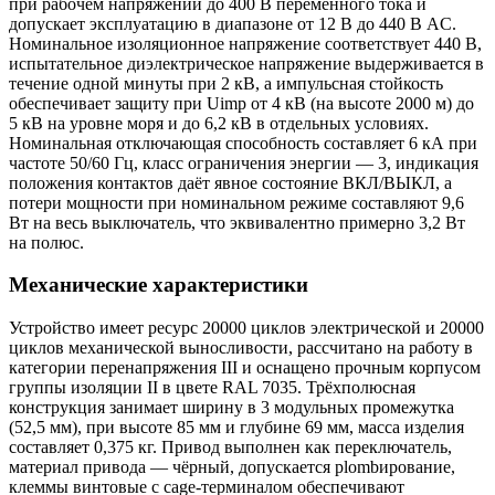
при рабочем напряжении до 400 В переменного тока и
допускает эксплуатацию в диапазоне от 12 В до 440 В AC.
Номинальное изоляционное напряжение соответствует 440 В,
испытательное диэлектрическое напряжение выдерживается в
течение одной минуты при 2 кВ, а импульсная стойкость
обеспечивает защиту при Uimp от 4 кВ (на высоте 2000 м) до
5 кВ на уровне моря и до 6,2 кВ в отдельных условиях.
Номинальная отключающая способность составляет 6 кА при
частоте 50/60 Гц, класс ограничения энергии — 3, индикация
положения контактов даёт явное состояние ВКЛ/ВЫКЛ, а
потери мощности при номинальном режиме составляют 9,6
Вт на весь выключатель, что эквивалентно примерно 3,2 Вт
на полюс.
Механические характеристики
Устройство имеет ресурс 20000 циклов электрической и 20000
циклов механической выносливости, рассчитано на работу в
категории перенапряжения III и оснащено прочным корпусом
группы изоляции II в цвете RAL 7035. Трёхполюсная
конструкция занимает ширину в 3 модульных промежутка
(52,5 мм), при высоте 85 мм и глубине 69 мм, масса изделия
составляет 0,375 кг. Привод выполнен как переключатель,
материал привода — чёрный, допускается plombирование,
клеммы винтовые с cage-терминалом обеспечивают