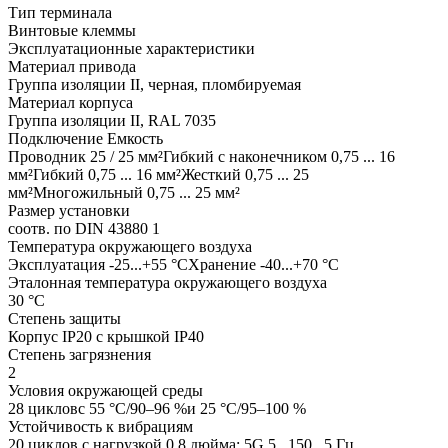
Тип терминала
Винтовые клеммы
Эксплуатационные характеристики
Материал привода
Группа изоляции II, черная, пломбируемая
Материал корпуса
Группа изоляции II, RAL 7035
Подключение Емкость
Проводник 25 / 25 мм²Гибкий с наконечником 0,75 ... 16
мм²Гибкий 0,75 ... 16 мм²Жесткий 0,75 ... 25
мм²Многожильный 0,75 ... 25 мм²
Размер установки
соотв. по DIN 43880 1
Температура окружающего воздуха
Эксплуатация -25...+55 °СХранение -40...+70 °С
Эталонная температура окружающего воздуха
30 °С
Степень защиты
Корпус IP20 с крышкой IP40
Степень загрязнения
2
Условия окружающей среды
28 цикловс 55 °C/90–96 %и 25 °C/95–100 %
Устойчивость к вибрациям
20 циклов с нагрузкой 0,8 дюйма: 5G 5...150...5 Гц