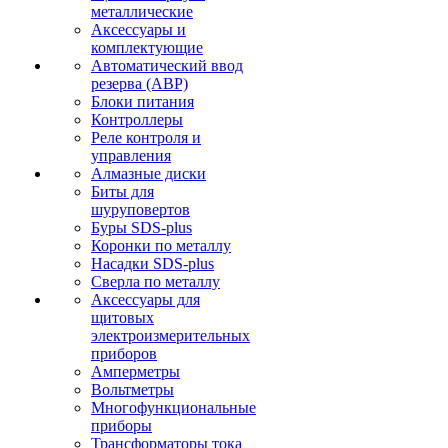
металлические
Аксессуары и
комплектующие
Автоматический ввод
резерва (АВР)
Блоки питания
Контроллеры
Реле контроля и
управления
Алмазные диски
Биты для
шуруповертов
Буры SDS-plus
Коронки по металлу
Насадки SDS-plus
Сверла по металлу
Аксессуары для
щитовых
электроизмерительных
приборов
Амперметры
Вольтметры
Многофункциональные
приборы
Трансформаторы тока