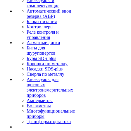
Аксессуары и
комплектующие
Автоматический ввод
резерва (АВР)
Блоки питания
Контроллеры
Реле контроля и
управления
Алмазные диски
Биты для
шуруповертов
Буры SDS-plus
Коронки по металлу
Насадки SDS-plus
Сверла по металлу
Аксессуары для
щитовых
электроизмерительных
приборов
Амперметры
Вольтметры
Многофункциональные
приборы
Трансформаторы тока