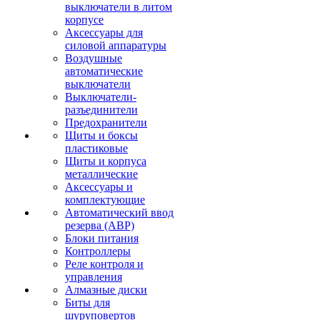
выключатели в литом
корпусе
Аксессуары для
силовой аппаратуры
Воздушные
автоматические
выключатели
Выключатели-
разъединители
Предохранители
Щиты и боксы
пластиковые
Щиты и корпуса
металлические
Аксессуары и
комплектующие
Автоматический ввод
резерва (АВР)
Блоки питания
Контроллеры
Реле контроля и
управления
Алмазные диски
Биты для
шуруповертов