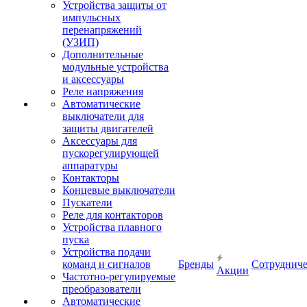
Устройства защиты от
импульсных
перенапряжений
(УЗИП)
Дополнительные
модульные устройства
и аксессуары
Реле напряжения
Автоматические
выключатели для
защиты двигателей
Аксессуары для
пускорегулирующей
аппаратуры
Контакторы
Концевые выключатели
Пускатели
Реле для контакторов
Устройства плавного
пуска
Устройства подачи
команд и сигналов
Бренды
Сотрудниче
Акции
Частотно-регулируемые
преобразователи
Автоматические