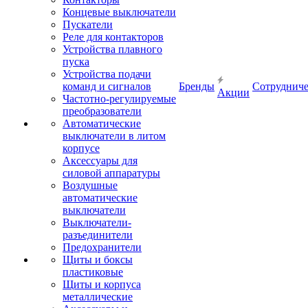
Концевые выключатели
Пускатели
Реле для контакторов
Устройства плавного
пуска
Устройства подачи
команд и сигналов
Бренды
Сотрудниче
Акции
Частотно-регулируемые
преобразователи
Автоматические
выключатели в литом
корпусе
Аксессуары для
силовой аппаратуры
Воздушные
автоматические
выключатели
Выключатели-
разъединители
Предохранители
Щиты и боксы
пластиковые
Щиты и корпуса
металлические