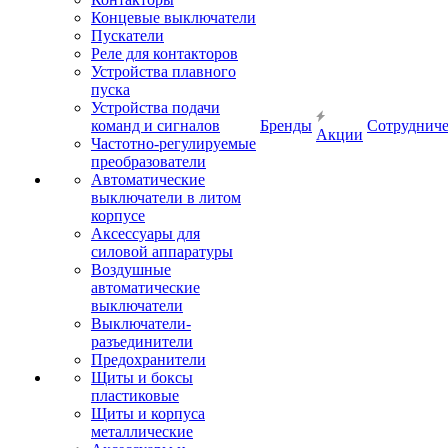
Концевые выключатели
Пускатели
Реле для контакторов
Устройства плавного
пуска
Устройства подачи
команд и сигналов
Бренды
Сотрудниче
Акции
Частотно-регулируемые
преобразователи
Автоматические
выключатели в литом
корпусе
Аксессуары для
силовой аппаратуры
Воздушные
автоматические
выключатели
Выключатели-
разъединители
Предохранители
Щиты и боксы
пластиковые
Щиты и корпуса
металлические