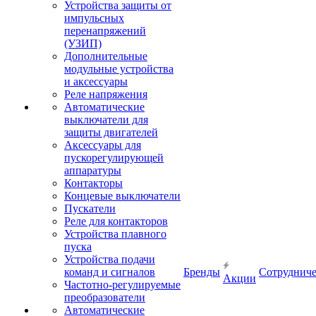
Устройства защиты от
импульсных
перенапряжений
(УЗИП)
Дополнительные
модульные устройства
и аксессуары
Реле напряжения
Автоматические
выключатели для
защиты двигателей
Аксессуары для
пускорегулирующей
аппаратуры
Контакторы
Концевые выключатели
Пускатели
Реле для контакторов
Устройства плавного
пуска
Устройства подачи
команд и сигналов
Бренды
Сотрудниче
Акции
Частотно-регулируемые
преобразователи
Автоматические