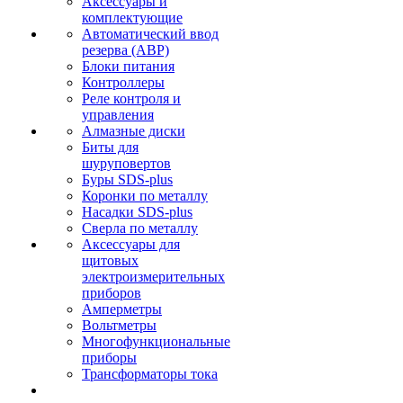
Аксессуары и
комплектующие
Автоматический ввод
резерва (АВР)
Блоки питания
Контроллеры
Реле контроля и
управления
Алмазные диски
Биты для
шуруповертов
Буры SDS-plus
Коронки по металлу
Насадки SDS-plus
Сверла по металлу
Аксессуары для
щитовых
электроизмерительных
приборов
Амперметры
Вольтметры
Многофункциональные
приборы
Трансформаторы тока