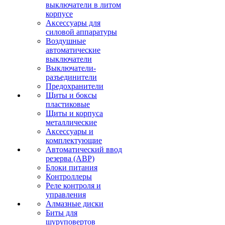
выключатели в литом
корпусе
Аксессуары для
силовой аппаратуры
Воздушные
автоматические
выключатели
Выключатели-
разъединители
Предохранители
Щиты и боксы
пластиковые
Щиты и корпуса
металлические
Аксессуары и
комплектующие
Автоматический ввод
резерва (АВР)
Блоки питания
Контроллеры
Реле контроля и
управления
Алмазные диски
Биты для
шуруповертов