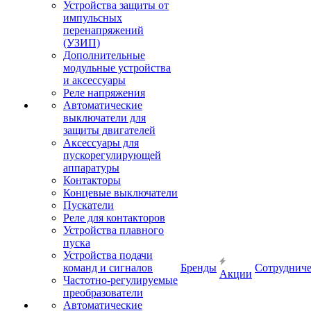
Устройства защиты от
импульсных
перенапряжений
(УЗИП)
Дополнительные
модульные устройства
и аксессуары
Реле напряжения
Автоматические
выключатели для
защиты двигателей
Аксессуары для
пускорегулирующей
аппаратуры
Контакторы
Концевые выключатели
Пускатели
Реле для контакторов
Устройства плавного
пуска
Устройства подачи
команд и сигналов
Бренды
Сотрудниче
Акции
Частотно-регулируемые
преобразователи
Автоматические