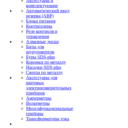
Аксессуары и
комплектующие
Автоматический ввод
резерва (АВР)
Блоки питания
Контроллеры
Реле контроля и
управления
Алмазные диски
Биты для
шуруповертов
Буры SDS-plus
Коронки по металлу
Насадки SDS-plus
Сверла по металлу
Аксессуары для
щитовых
электроизмерительных
приборов
Амперметры
Вольтметры
Многофункциональные
приборы
Трансформаторы тока