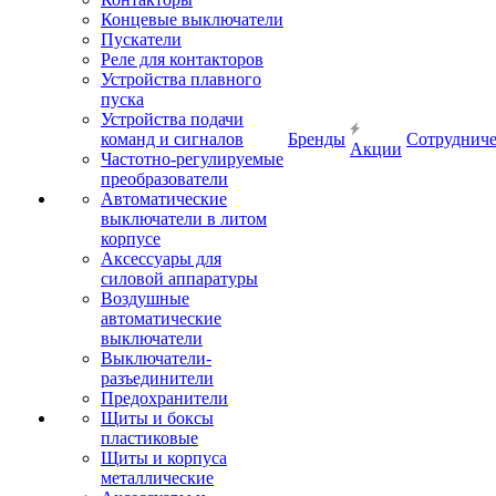
Концевые выключатели
Пускатели
Реле для контакторов
Устройства плавного
пуска
Устройства подачи
команд и сигналов
Бренды
Сотрудниче
Акции
Частотно-регулируемые
преобразователи
Автоматические
выключатели в литом
корпусе
Аксессуары для
силовой аппаратуры
Воздушные
автоматические
выключатели
Выключатели-
разъединители
Предохранители
Щиты и боксы
пластиковые
Щиты и корпуса
металлические