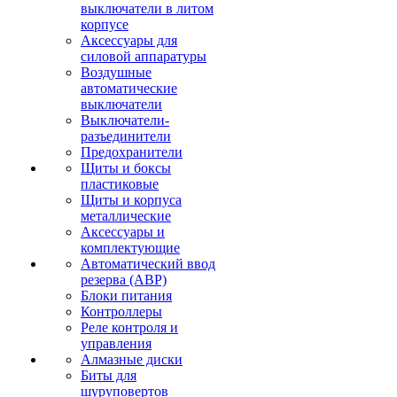
выключатели в литом
корпусе
Аксессуары для
силовой аппаратуры
Воздушные
автоматические
выключатели
Выключатели-
разъединители
Предохранители
Щиты и боксы
пластиковые
Щиты и корпуса
металлические
Аксессуары и
комплектующие
Автоматический ввод
резерва (АВР)
Блоки питания
Контроллеры
Реле контроля и
управления
Алмазные диски
Биты для
шуруповертов