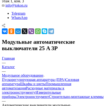
этаж 1, ком. 3
info@tokon.ru
Telegram
WhatsApp
Модульные автоматические
выключатели 25 A 3P
Главная
—
Каталог
—
Модульное оборудование
Пускорегулирующая аппаратура (ПРА)
Силовая
аппаратура
Шкафы и щиты
Промышленная
автоматизация
Расходные материалы к
электроинструменту
Измерительные
приборы
Электроинструмент
Строительно-монтажные клеммы
—
Автоматические выключатели модульные