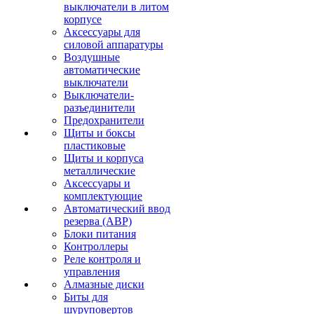
выключатели в литом
корпусе
Аксессуары для
силовой аппаратуры
Воздушные
автоматические
выключатели
Выключатели-
разъединители
Предохранители
Щиты и боксы
пластиковые
Щиты и корпуса
металлические
Аксессуары и
комплектующие
Автоматический ввод
резерва (АВР)
Блоки питания
Контроллеры
Реле контроля и
управления
Алмазные диски
Биты для
шуруповертов