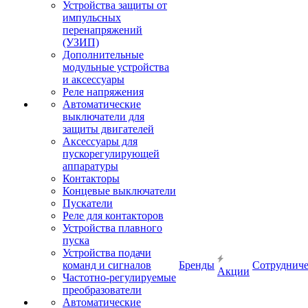
Устройства защиты от
импульсных
перенапряжений
(УЗИП)
Дополнительные
модульные устройства
и аксессуары
Реле напряжения
Автоматические
выключатели для
защиты двигателей
Аксессуары для
пускорегулирующей
аппаратуры
Контакторы
Концевые выключатели
Пускатели
Реле для контакторов
Устройства плавного
пуска
Устройства подачи
команд и сигналов
Бренды
Сотрудниче
Акции
Частотно-регулируемые
преобразователи
Автоматические