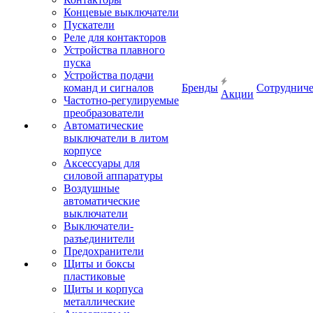
Концевые выключатели
Пускатели
Реле для контакторов
Устройства плавного
пуска
Устройства подачи
команд и сигналов
Бренды
Сотрудниче
Акции
Частотно-регулируемые
преобразователи
Автоматические
выключатели в литом
корпусе
Аксессуары для
силовой аппаратуры
Воздушные
автоматические
выключатели
Выключатели-
разъединители
Предохранители
Щиты и боксы
пластиковые
Щиты и корпуса
металлические