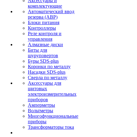
Аксессуары и
комплектующие
Автоматический ввод
резерва (АВР)
Блоки питания
Контроллеры
Реле контроля и
управления
Алмазные диски
Биты для
шуруповертов
Буры SDS-plus
Коронки по металлу
Насадки SDS-plus
Сверла по металлу
Аксессуары для
щитовых
электроизмерительных
приборов
Амперметры
Вольтметры
Многофункциональные
приборы
Трансформаторы тока