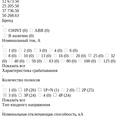
12 673.50
25 205.50
37 736.50
50 268.63
Бренд
CHINT (
0
)
ABB (
0
)
В наличии (
0
)
Номинальный ток, А
1 (
0
)
2 (
0
)
3 (
0
)
4 (
0
)
6 (
0
)
8 (
0
)
10 (
0
)
13 (
0
)
16 (
0
)
20 (
0
)
25 (
0
)
32
(
0
)
40 (
0
)
50 (
0
)
63 (
0
)
80 (
0
)
100 (
0
)
125 (
0
)
Показать все
Характеристика срабатывания
Количество полюсов
1 (
0
)
1P (
26
)
1P+N (
1
)
2 (
0
)
2P (
25
)
3 (
0
)
3P (
24
)
4 (
0
)
4P (
24
)
Показать все
Тип входного напряжения
Номинальная отключающая способность, кА